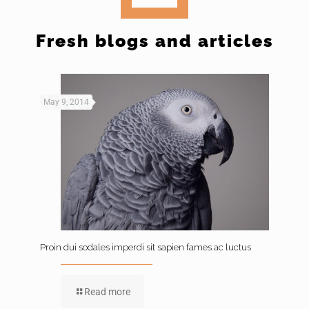
Fresh blogs and articles
May 9, 2014
May 8
Proin dui sodales imperdi sit sapien fames ac luctus
Vesti
Read more