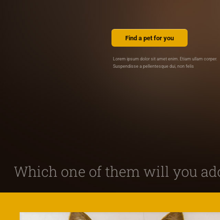
Find a pet for you
Lorem ipsum dolor sit amet enim. Etiam ullam corper.
Suspendisse a pellentesque dui, non felis
Which one of them will you ad