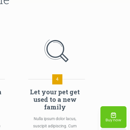
4
n
Let your pet get
used to a new
family
Nulla ipsum dolor lacus,
Buy now
a
suscipit adipiscing. Cum