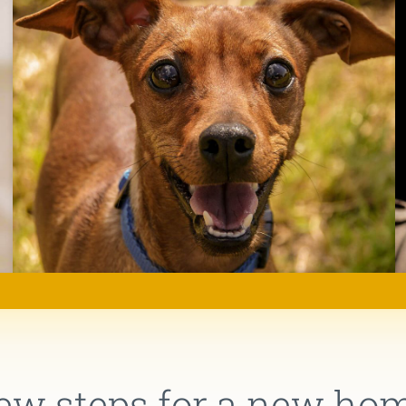
ew steps for a new ho