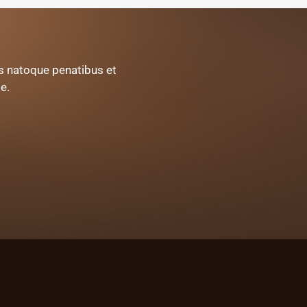
is natoque penatibus et
Pha
e.