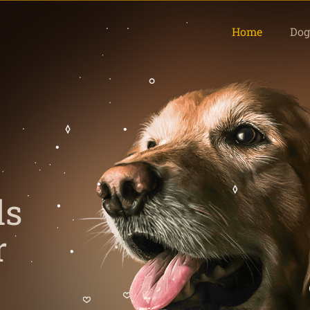
Home
Dog
d
s
r