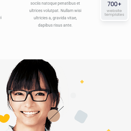
700+
sociis natoque penatibus et
website
ultrices volutpat. Nullam wisi
templates
i
ultricies a, gravida vitae,
dapibus risus ante.