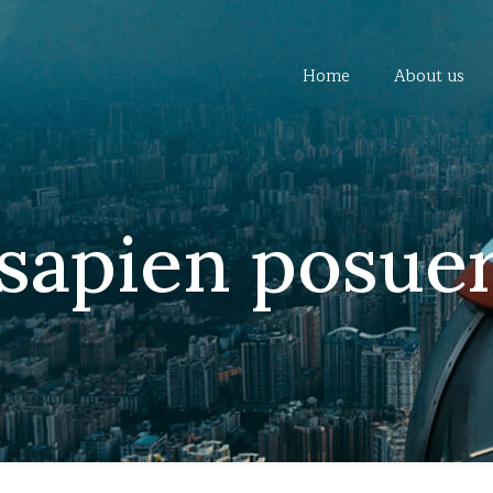
Home
About us
 sapien posue