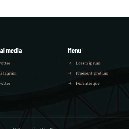
al media
Menu
witter
→
Lorem ipsum
nstagram
→
Praesent pretium
witter
→
Pellentesque