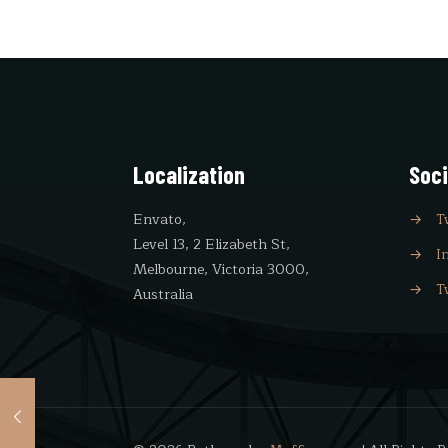
Localization
Soci
Envato,
→
T
Level 13, 2 Elizabeth St,
→
I
Melbourne, Victoria 3000,
→
T
Australia