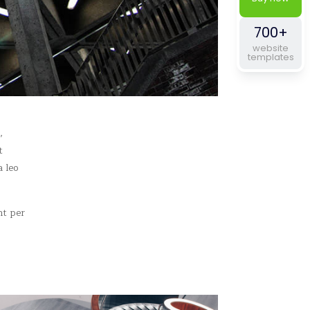
700+
website
templates
,
t
a leo
nt per