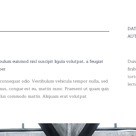
DAT
AUT
ulum euismod nisl suscipit ligula volutpat, a feugiat
Duis
er.
fini
tort
 consequat odio. Vestibulum vehicula tempor nulla, sed
lect
mus, congue est eu, mattis nunc. Praesent ut quam quis
ellus commodo mattis. Aliquam erat volutpat.