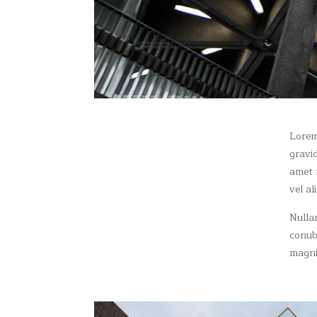
Lorem 
gravid
amet m
vel al
Nullam
conub
magni