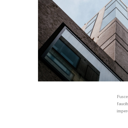
Fusce 
faucib
imperd