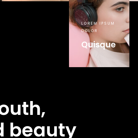
LOREM IPSUM
DOLOR
Quisque
outh,
d beauty