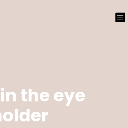
 in the eye
holder