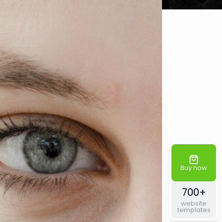
Buy now
700+
website
templates