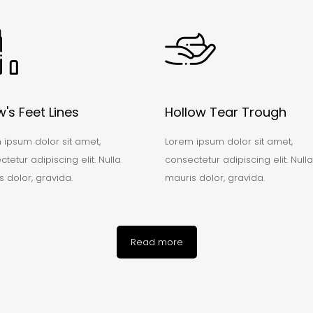
's Feet Lines
Hollow Tear Trough
 ipsum dolor sit amet,
Lorem ipsum dolor sit amet,
tetur adipiscing elit. Nulla
consectetur adipiscing elit. Nulla
 dolor, gravida.
mauris dolor, gravida.
Read more