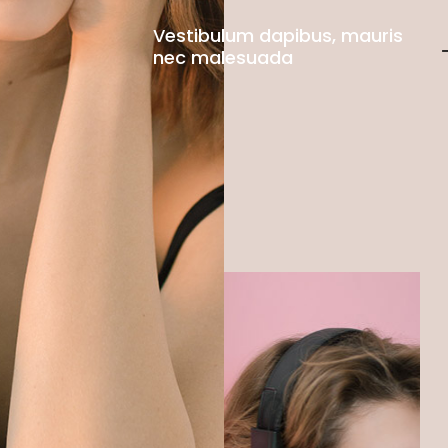
Vestibulum dapibus, mauris
nec malesuada