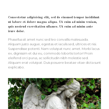
Consectetur adipisicing elit, sed do eiusmod tempor incididunt
ut labore et dolore magna aliqua. Ut enim ad minim veniam,
quis nostrud exercitation ullamco. Ut enim ad minim aute
irure dolor.
Phasellus sit amet nunc sed leo convallis malesuada.
Aliquam justo augue, egestas et iaculis sed, ultrices et nisi.
Suspendisse potenti. Nam volutpat nunc amet. Morbi lacus
ex, dignissim et dui eu, commodo lobortis tortor! Proin
eleifend orci purus, ac sollicitudin nibh molestie sed.
Aliquam erat volutpat. Duis posuere beatae vitae dicta sunt
explicabo.