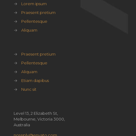
→
Lorem ipsum
→
Praesent pretium
→
Pellentesque
→
Aliquam
→
Praesent pretium
→
Pellentesque
→
Aliquam
→
Etiam dapibus
→
Nunc sit
Level 13, 2 Elizabeth St,
Melbourne, Victoria 3000,
Australia
noreply@envato.com