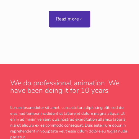
Read more
We do professional animation. We
have been doing it for 10 years
Lorem ipsum dolor sit amet, consectetur adipisicing elit, sed do
eiusmod tempor incididunt ut labore et dolore magna aliqua. Ut
enim ad minim veniam, quis nostrud exercitation ullamco laboris
nisi ut aliquip ex ea commodo consequat. Duis aute irure dolor in
reprehenderit in voluptate velit esse cillum dolore eu fugiat nulla
pariatur. .