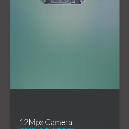
12Mpx Camera
Lorem ipsum dolor mit samet