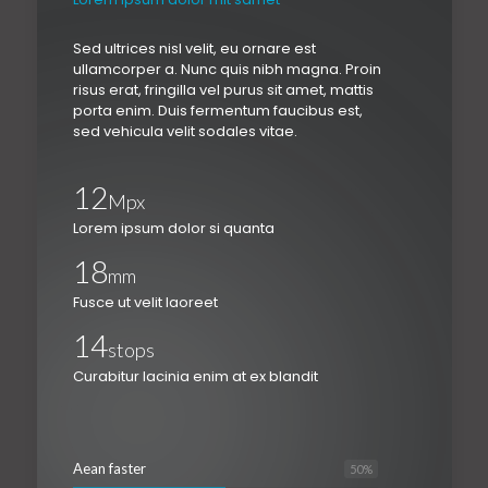
Sed ultrices nisl velit, eu ornare est
ullamcorper a. Nunc quis nibh magna. Proin
risus erat, fringilla vel purus sit amet, mattis
porta enim. Duis fermentum faucibus est,
sed vehicula velit sodales vitae.
12
Mpx
Lorem ipsum dolor si quanta
18
mm
Fusce ut velit laoreet
14
stops
Curabitur lacinia enim at ex blandit
Aean faster
50
%