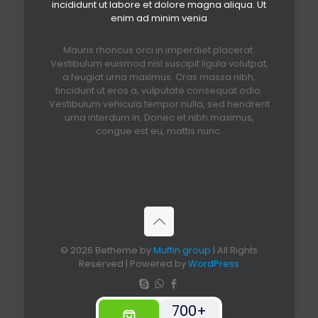
incididunt ut labore et dolore magna aliqua. Ut
enim ad minim venia
Mauris rhoncus orci in imperdiet placerat.
Vestibulum euismod nisl suscipit ligula volutpat,
a feugiat urna maximus. Cras massa nibh,
tincidunt ut eros a, vulputate consequat odio.
Vestibulum vehicula tempor nulla, sed hendrerit
urna interdum in. Donec et nibh maximus,
congue est eu, mattis nunc.
© 2026 Betheme by
Muffin group
| All Rights
Reserved | Powered by
WordPress
700+