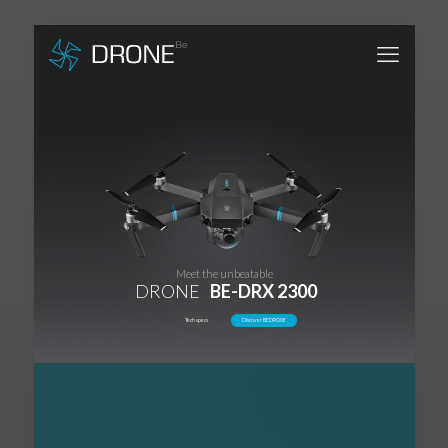
Meet the unbeatable
DRONE
BE-DRX 2300
Tech specs
Discover BEDRONE