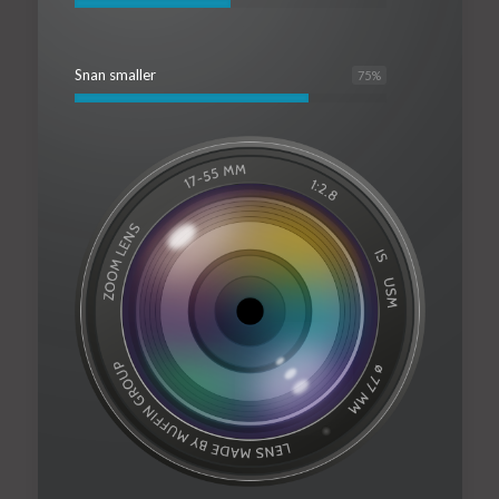
Snan smaller
75
%