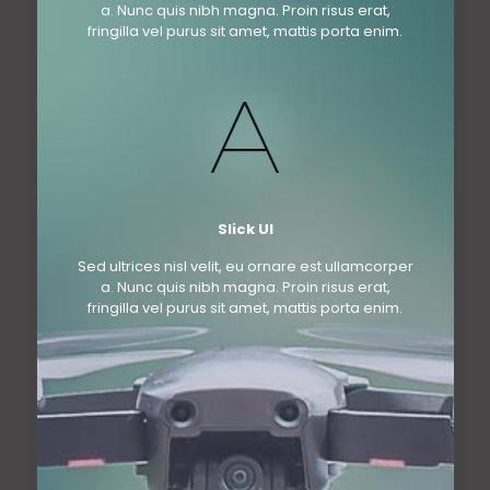
a. Nunc quis nibh magna. Proin risus erat,
fringilla vel purus sit amet, mattis porta enim.
Slick UI
Sed ultrices nisl velit, eu ornare est ullamcorper
a. Nunc quis nibh magna. Proin risus erat,
fringilla vel purus sit amet, mattis porta enim.