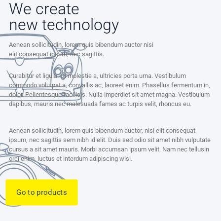
We create
new technology
Aenean sollicitudin, lorem quis bibendum auctor nisi
elit consequat ipsum, nec sagittis.
Curabitur et ligula. Ut molestie a, ultricies porta urna. Vestibulum
commodo volutpat a, convallis ac, laoreet enim. Phasellus fermentum in,
dolor. Pellentesque facilisis. Nulla imperdiet sit amet magna. Vestibulum
dapibus, mauris nec malesuada fames ac turpis velit, rhoncus eu.
Aenean sollicitudin, lorem quis bibendum auctor, nisi elit consequat
ipsum, nec sagittis sem nibh id elit. Duis sed odio sit amet nibh vulputate
cursus a sit amet mauris. Morbi accumsan ipsum velit. Nam nec tellusin
orci enim, luctus et interdum adipiscing wisi.
Go to products