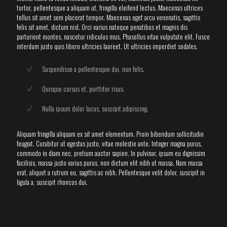
tortor, pellentesque a aliquam ut, fringilla eleifend lectus. Maecenas ultrices
tellus sit amet sem placerat tempor. Maecenas eget arcu venenatis, sagittis
felis sit amet, dictum nisl. Orci varius natoque penatibus et magnis dis
parturient montes, nascetur ridiculus mus. Phasellus vitae vulputate elit. Fusce
interdum justo quis libero ultricies laoreet. Ut ultricies imperdiet sodales.
Suspendisse a pellentesque dui, non felis.
Quisque cursus et, porttitor risus.
Nulla ipsum dolor lacus, suscipit adipiscing.
Aliquam fringilla aliquam ex sit amet elementum. Proin bibendum sollicitudin
feugiat. Curabitur ut egestas justo, vitae molestie ante. Integer magna purus,
commodo in diam nec, pretium auctor sapien. In pulvinar, ipsum eu dignissim
facilisis, massa justo varius purus, non dictum elit nibh ut massa. Nam massa
erat, aliquet a rutrum eu, sagittis ac nibh. Pellentesque velit dolor, suscipit in
ligula a, suscipit rhoncus dui.