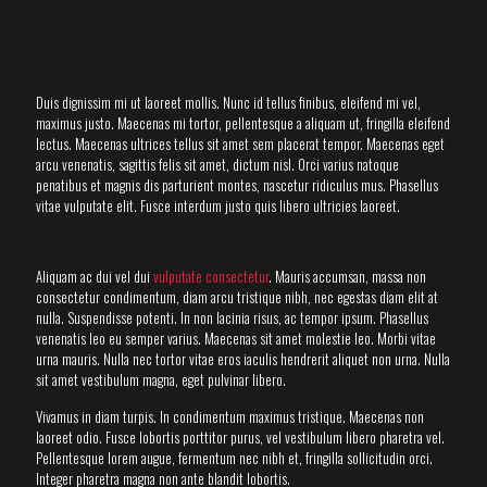
Duis dignissim mi ut laoreet mollis. Nunc id tellus finibus, eleifend mi vel,
maximus justo. Maecenas mi tortor, pellentesque a aliquam ut, fringilla eleifend
lectus. Maecenas ultrices tellus sit amet sem placerat tempor. Maecenas eget
arcu venenatis, sagittis felis sit amet, dictum nisl. Orci varius natoque
penatibus et magnis dis parturient montes, nascetur ridiculus mus. Phasellus
vitae vulputate elit. Fusce interdum justo quis libero ultricies laoreet.
Aliquam ac dui vel dui
vulputate consectetur
. Mauris accumsan, massa non
consectetur condimentum, diam arcu tristique nibh, nec egestas diam elit at
nulla. Suspendisse potenti. In non lacinia risus, ac tempor ipsum. Phasellus
venenatis leo eu semper varius. Maecenas sit amet molestie leo. Morbi vitae
urna mauris. Nulla nec tortor vitae eros iaculis hendrerit aliquet non urna. Nulla
sit amet vestibulum magna, eget pulvinar libero.
Vivamus in diam turpis. In condimentum maximus tristique. Maecenas non
laoreet odio. Fusce lobortis porttitor purus, vel vestibulum libero pharetra vel.
Pellentesque lorem augue, fermentum nec nibh et, fringilla sollicitudin orci.
Integer pharetra magna non ante blandit lobortis.