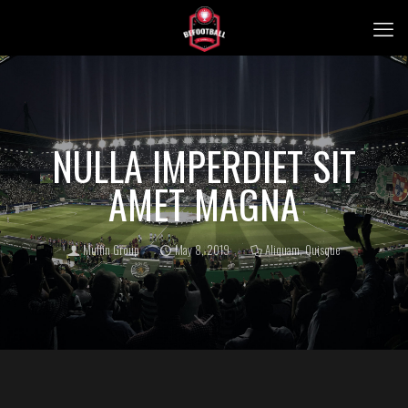
NULLA IMPERDIET SIT
AMET MAGNA
Muffin Group
May 8, 2019
Aliquam
,
Quisque