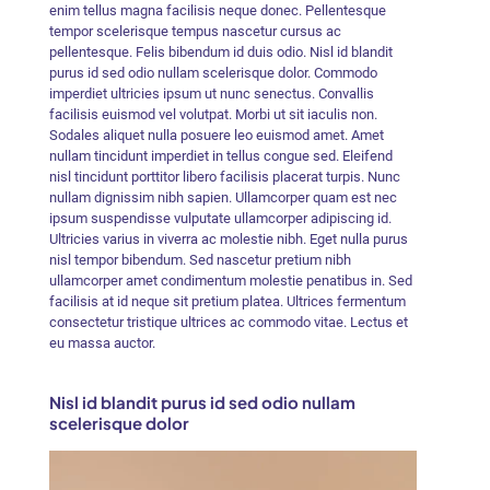
enim tellus magna facilisis neque donec. Pellentesque
tempor scelerisque tempus nascetur cursus ac
pellentesque. Felis bibendum id duis odio. Nisl id blandit
purus id sed odio nullam scelerisque dolor. Commodo
imperdiet ultricies ipsum ut nunc senectus. Convallis
facilisis euismod vel volutpat. Morbi ut sit iaculis non.
Sodales aliquet nulla posuere leo euismod amet. Amet
nullam tincidunt imperdiet in tellus congue sed. Eleifend
nisl tincidunt porttitor libero facilisis placerat turpis. Nunc
nullam dignissim nibh sapien. Ullamcorper quam est nec
ipsum suspendisse vulputate ullamcorper adipiscing id.
Ultricies varius in viverra ac molestie nibh. Eget nulla purus
nisl tempor bibendum. Sed nascetur pretium nibh
ullamcorper amet condimentum molestie penatibus in. Sed
facilisis at id neque sit pretium platea. Ultrices fermentum
consectetur tristique ultrices ac commodo vitae. Lectus et
eu massa auctor.
Nisl id blandit purus id sed odio nullam
scelerisque dolor