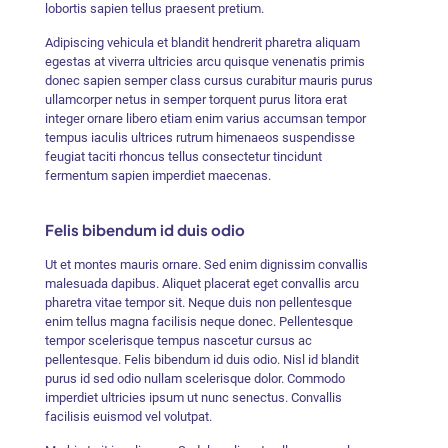
lobortis sapien tellus praesent pretium.
Adipiscing vehicula et blandit hendrerit pharetra aliquam
egestas at viverra ultricies arcu quisque venenatis primis
donec sapien semper class cursus curabitur mauris purus
ullamcorper netus in semper torquent purus litora erat
integer ornare libero etiam enim varius accumsan tempor
tempus iaculis ultrices rutrum himenaeos suspendisse
feugiat taciti rhoncus tellus consectetur tincidunt
fermentum sapien imperdiet maecenas.
Felis bibendum id duis odio
Ut et montes mauris ornare. Sed enim dignissim convallis
malesuada dapibus. Aliquet placerat eget convallis arcu
pharetra vitae tempor sit. Neque duis non pellentesque
enim tellus magna facilisis neque donec. Pellentesque
tempor scelerisque tempus nascetur cursus ac
pellentesque. Felis bibendum id duis odio. Nisl id blandit
purus id sed odio nullam scelerisque dolor. Commodo
imperdiet ultricies ipsum ut nunc senectus. Convallis
facilisis euismod vel volutpat.