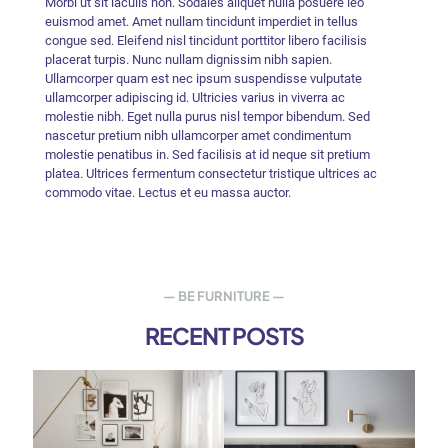
Morbi ut sit iaculis non. Sodales aliquet nulla posuere leo
euismod amet. Amet nullam tincidunt imperdiet in tellus
congue sed. Eleifend nisl tincidunt porttitor libero facilisis
placerat turpis. Nunc nullam dignissim nibh sapien.
Ullamcorper quam est nec ipsum suspendisse vulputate
ullamcorper adipiscing id. Ultricies varius in viverra ac
molestie nibh. Eget nulla purus nisl tempor bibendum. Sed
nascetur pretium nibh ullamcorper amet condimentum
molestie penatibus in. Sed facilisis at id neque sit pretium
platea. Ultrices fermentum consectetur tristique ultrices ac
commodo vitae. Lectus et eu massa auctor.
— BE FURNITURE —
RECENT POSTS