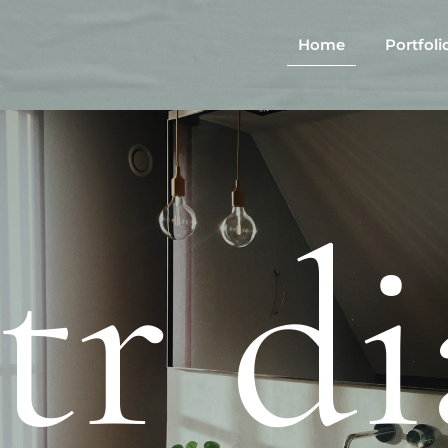
Home
Portfoli
itr d