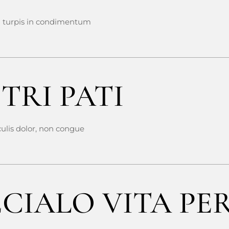
 turpis in condimentum
TRI PATI
culis dolor, non congue
ECIALO VITA PE