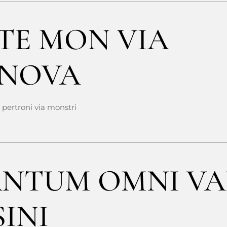
TE MON VIA
NOVA
pertroni via monstri
NTUM OMNI V
SINI