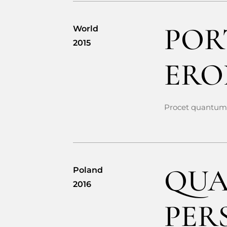
POR
World
2015
ERO
Procet quantum 
QUA
Poland
2016
PER