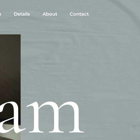
o
Details
About
Contact
iam