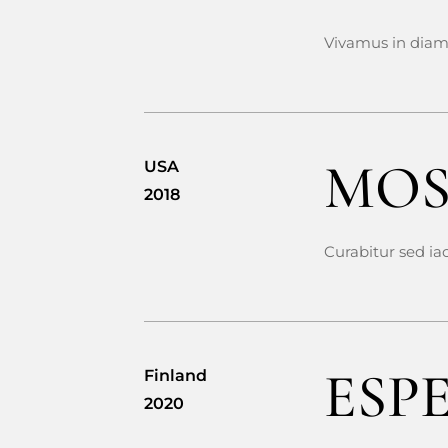
Vivamus in diam
MOS
USA
2018
Curabitur sed ia
ESP
Finland
2020