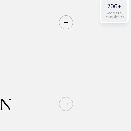
700+
website
templates
AN