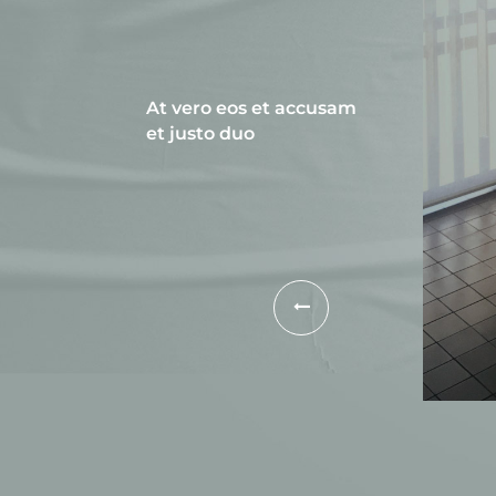
At vero eos et accusam
et justo duo