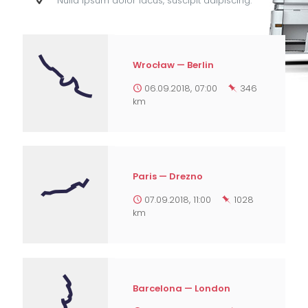
Nulla ipsum dolor lacus, suscipit adipiscing.
Wrocław — Berlin
06.09.2018, 07:00
346
km
Paris — Drezno
07.09.2018, 11:00
1028
km
Barcelona — London