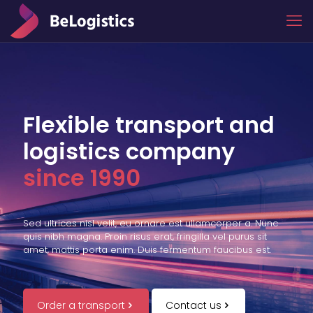
Flexible transport and
logistics company
since 1990
Sed ultrices nisl velit, eu ornare est ullamcorper a. Nunc
quis nibh magna. Proin risus erat, fringilla vel purus sit
amet, mattis porta enim. Duis fermentum faucibus est.
Order a transport
Contact us