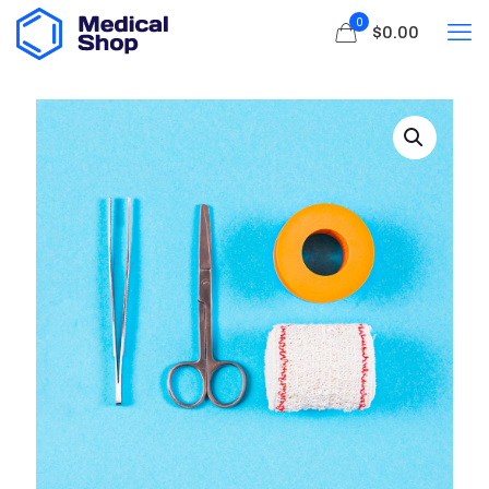
0
$0.00