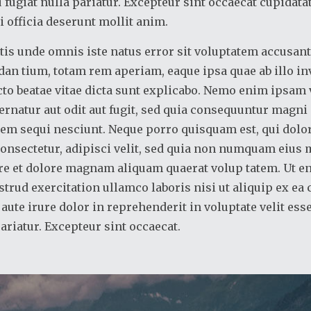
 fugiat nulla pariatur. Excepteur sint occaecat cupidata
i officia deserunt mollit anim.
atis unde omnis iste natus error sit voluptatem accusan
an tium, totam rem aperiam, eaque ipsa quae ab illo inv
ecto beatae vitae dicta sunt explicabo. Nemo enim ipsam
ernatur aut odit aut fugit, sed quia consequuntur magni
tem sequi nesciunt. Neque porro quisquam est, qui dol
 consectetur, adipisci velit, sed quia non numquam eius
ore et dolore magnam aliquam quaerat volup tatem. Ut 
strud exercitation ullamco laboris nisi ut aliquip ex 
aute irure dolor in reprehenderit in voluptate velit ess
pariatur. Excepteur sint occaecat.