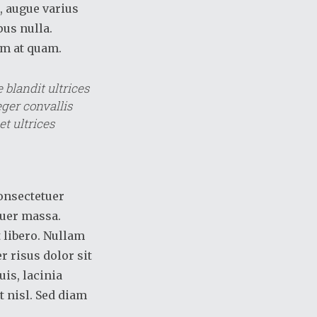
e, augue varius
us nulla.
em at quam.
blandit ultrices
eger convallis
t ultrices
consectetuer
tuer massa.
 libero. Nullam
 risus dolor sit
is, lacinia
t nisl. Sed diam