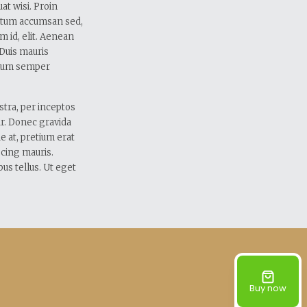
at wisi. Proin
ictum accumsan sed,
m id, elit. Aenean
 Duis mauris
bulum semper
stra, per inceptos
ar. Donec gravida
ue at, pretium erat
iscing mauris.
us tellus. Ut eget
Buy now