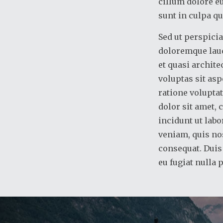
cillum dolore eu
sunt in culpa qu
Sed ut perspici
doloremque laud
et quasi archit
voluptas sit asp
ratione volupta
dolor sit amet,
incidunt ut lab
veniam, quis no
consequat. Duis 
eu fugiat nulla 