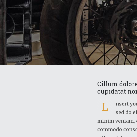
Cillum dolore
cupidatat non
L
nsert yo
sed do e
minim veniam, q
commodo consequ