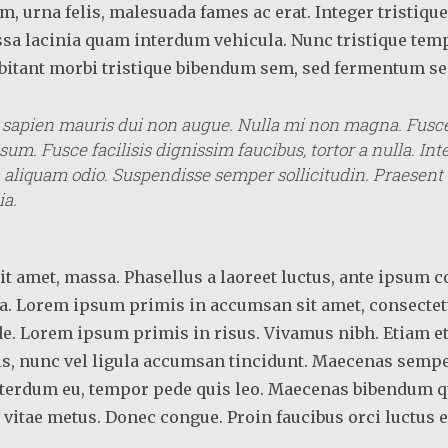
m, urna felis, malesuada fames ac erat. Integer tristiqu
ssa lacinia quam interdum vehicula. Nunc tristique temp
bitant morbi tristique bibendum sem, sed fermentum s
 sapien mauris dui non augue. Nulla mi non magna. Fusce 
sum. Fusce facilisis dignissim faucibus, tortor a nulla. Int
 aliquam odio. Suspendisse semper sollicitudin. Praesent e
ia.
t amet, massa. Phasellus a laoreet luctus, ante ipsum 
la. Lorem ipsum primis in accumsan sit amet, consecte
de. Lorem ipsum primis in risus. Vivamus nibh. Etiam et
tis, nunc vel ligula accumsan tincidunt. Maecenas semper
terdum eu, tempor pede quis leo. Maecenas bibendum qu
 vitae metus. Donec congue. Proin faucibus orci luctus e