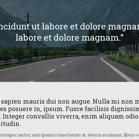
cidunt ut labore et dolore magna
labore et dolore magnam.”
 sapien mauris dui non augue. Nulla mi non 
ces posuere in, ipsum. Fusce facilisis dignissi
a. Integer convallis viverra, enim aliquam odi
itudin.
am tempor auctor, ante ipsum consectetuer at, viverra accumsan, libero od