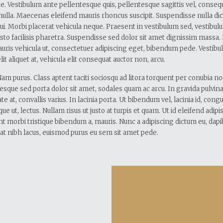
e. Vestibulum ante pellentesque quis, pellentesque sagittis vel, consequ
nulla. Maecenas eleifend mauris rhoncus suscipit. Suspendisse nulla d
i. Morbi placerat vehicula neque. Praesent in vestibulum sed, vestibulu
usto facilisis pharetra. Suspendisse sed dolor sit amet dignissim massa.
uris vehicula ut, consectetuer adipiscing eget, bibendum pede. Vesti
lit aliquet at, vehicula elit consequat auctor non, arcu.
am purus. Class aptent taciti sociosqu ad litora torquent per conubia no
que sed porta dolor sit amet, sodales quam ac arcu. In gravida pulvin
te at, convallis varius. In lacinia porta. Ut bibendum vel, lacinia id, cong
que ut, lectus. Nullam risus ut justo at turpis et quam. Ut id eleifend adip
t morbi tristique bibendum a, mauris. Nunc a adipiscing dictum eu, dapib
at nibh lacus, euismod purus eu sem sit amet pede.