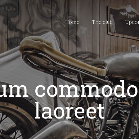
Home
The club
Upco
lum commodo 
laoreet