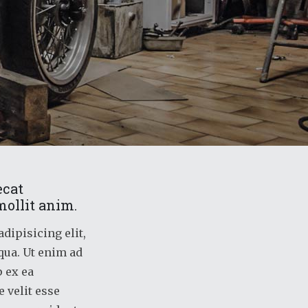
ecat
mollit anim.
dipisicing elit,
qua. Ut enim ad
p ex ea
 velit esse