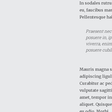
In sodales rutru
eu, faucibus ma
Pellentesque ha
Praesent nec
posuere in, ip
viverra, enim
posuere cubil
Mauris magna si
adipiscing ligu
Curabitur ac pe
vulputate sagit
amet, tempor in
aliquet. Quisque
eu odio. Morbi.