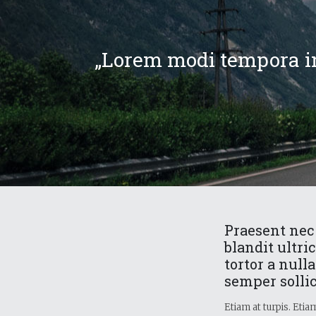
„Lorem modi tempora in
Praesent nec
blandit ultri
tortor a null
semper sollic
Etiam at turpis. Eti