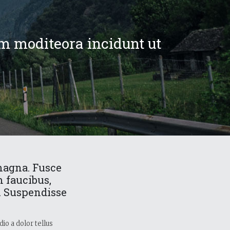
m moditeora incidunt ut
magna. Fusce
m faucibus,
o. Suspendisse
io a dolor tellus