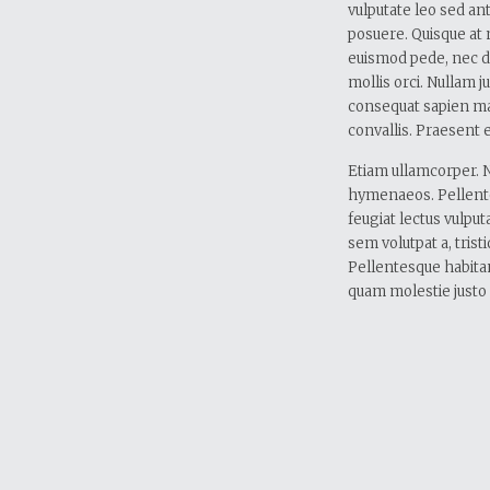
vulputate leo sed ant
posuere. Quisque at 
euismod pede, nec du
mollis orci. Nullam j
consequat sapien ma
convallis. Praesent e
Etiam ullamcorper. N
hymenaeos. Pellentes
feugiat lectus vulputa
sem volutpat a, tristi
Pellentesque habitan
quam molestie justo 