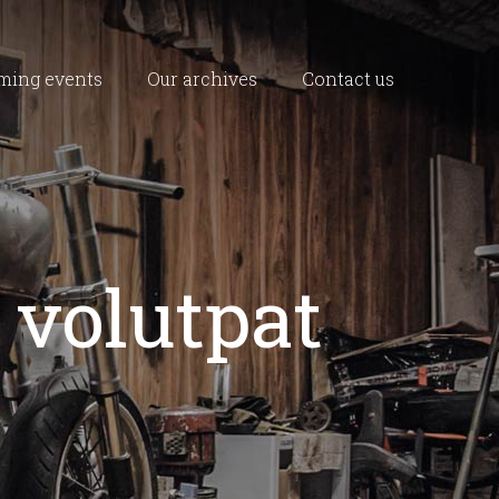
ming events
Our archives
Contact us
volutpat