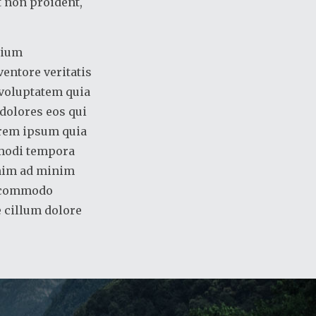
t non proident,
tium
entore veritatis
 voluptatem quia
 dolores eos qui
orem ipsum quia
 modi tempora
enim ad minim
ea commodo
e cillum dolore