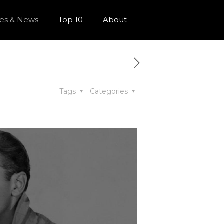
es & News
Top 10
About
Tags
Categories