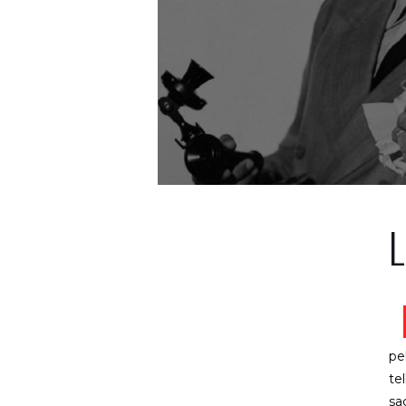
L
pe
te
sa