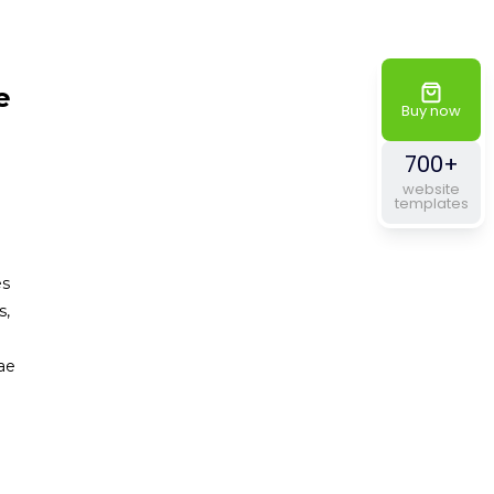
e
Buy now
700+
website
templates
es
s,
tae