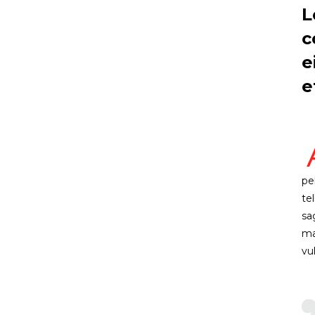
L
c
e
e
pe
te
sa
ma
vu