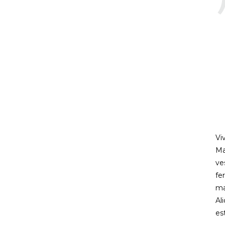
Vi
Ma
ve
fe
ma
Al
es