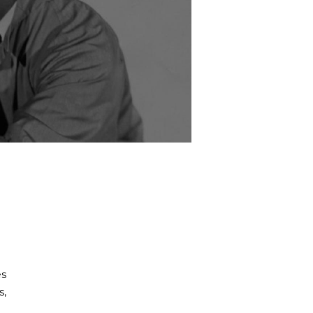
es
s,