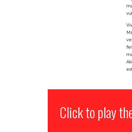
ma
vu
Vi
Ma
ve
fe
ma
Al
es
Click to play th