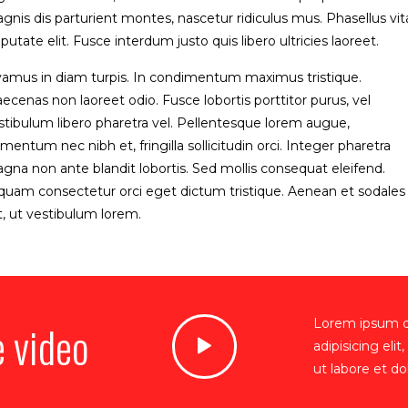
gnis dis parturient montes, nascetur ridiculus mus. Phasellus vi
lputate elit. Fusce interdum justo quis libero ultricies laoreet.
vamus in diam turpis. In condimentum maximus tristique.
ecenas non laoreet odio. Fusce lobortis porttitor purus, vel
stibulum libero pharetra vel. Pellentesque lorem augue,
rmentum nec nibh et, fringilla sollicitudin orci. Integer pharetra
gna non ante blandit lobortis. Sed mollis consequat eleifend.
iquam consectetur orci eget dictum tristique. Aenean et sodales
t, ut vestibulum lorem.
e video
Lorem ipsum do
adipisicing eli
ut labore et d