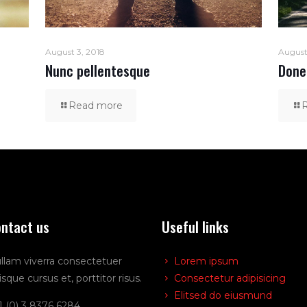
August 3, 2018
August
Nunc pellentesque
Done
Read more
ntact us
Useful links
llam viverra consectetuer
Lorem ipsum
isque cursus et, porttitor risus.
Consectetur adipisicing
Elitsed do eiusmund
1 (0) 3 8376 6284