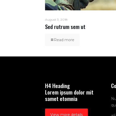
August 3, 2018
Sed rutrum sem ut
Read more
H4 Heading
Co
Lorem ipsum dolor mit
samet etomnia
Nu
qu
View more details
+6