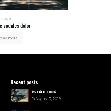
 3, 2018
c sodales dolor
Read more
Recent posts
Sed rutrum sem ut
August 3, 2018