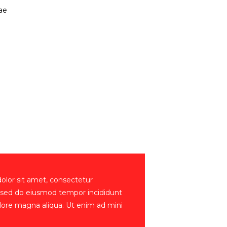
tae
lor sit amet, consectetur
t, sed do eiusmod tempor incididunt
olore magna aliqua. Ut enim ad mini