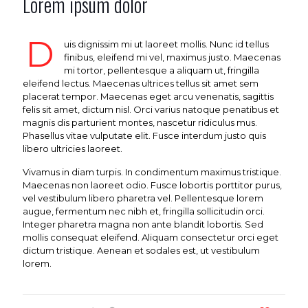
Lorem ipsum dolor
D
uis dignissim mi ut laoreet mollis. Nunc id tellus
finibus, eleifend mi vel, maximus justo. Maecenas
mi tortor, pellentesque a aliquam ut, fringilla
eleifend lectus. Maecenas ultrices tellus sit amet sem
placerat tempor. Maecenas eget arcu venenatis, sagittis
felis sit amet, dictum nisl. Orci varius natoque penatibus et
magnis dis parturient montes, nascetur ridiculus mus.
Phasellus vitae vulputate elit. Fusce interdum justo quis
libero ultricies laoreet.
Vivamus in diam turpis. In condimentum maximus tristique.
Maecenas non laoreet odio. Fusce lobortis porttitor purus,
vel vestibulum libero pharetra vel. Pellentesque lorem
augue, fermentum nec nibh et, fringilla sollicitudin orci.
Integer pharetra magna non ante blandit lobortis. Sed
mollis consequat eleifend. Aliquam consectetur orci eget
dictum tristique. Aenean et sodales est, ut vestibulum
lorem.