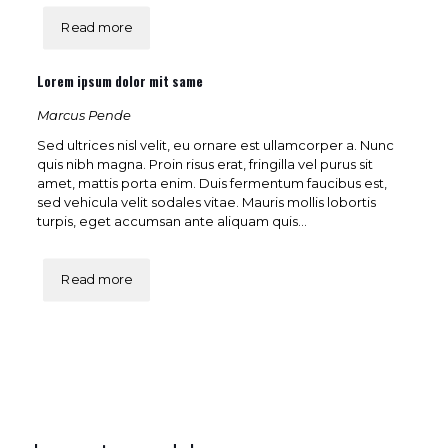
Read more
Lorem ipsum dolor mit same
Marcus Pende
Sed ultrices nisl velit, eu ornare est ullamcorper a. Nunc
quis nibh magna. Proin risus erat, fringilla vel purus sit
amet, mattis porta enim. Duis fermentum faucibus est,
sed vehicula velit sodales vitae. Mauris mollis lobortis
turpis, eget accumsan ante aliquam quis...
Read more