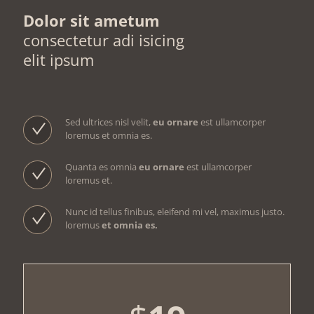
Dolor sit ametum
consectetur adi isicing
elit ipsum
Sed ultrices nisl velit,
eu ornare
est ullamcorper
loremus et omnia es.
Quanta es omnia
eu ornare
est ullamcorper
loremus et.
Nunc id tellus finibus, eleifend mi vel, maximus justo.
loremus
et omnia es.