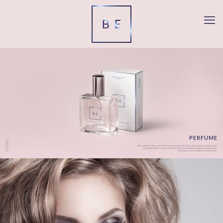
PERFUME
Dolor euismod sed. Duis a lacus nisi. Mauris placerat quis quam ac lacinia. Etiam magna sem, congue at justo
a, rutrum amet. Aenean et ornare mi. Sed quis velit non felis tincidunt consectetur nec bibendum ex.
Pellentesque tortor lacus molestie condimentum amet.