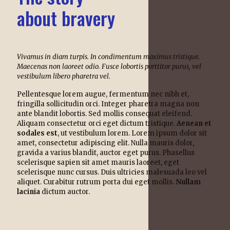
about bravery
Vivamus in diam turpis. In condimentum maximus tristique.
Maecenas non laoreet odio. Fusce lobortis porttitor purus, vel
vestibulum libero pharetra vel.
Pellentesque lorem augue, fermentum nec nibh et,
fringilla sollicitudin orci. Integer pharetra magna non
ante blandit lobortis. Sed mollis consequat eleifend.
Aliquam consectetur orci eget dictum tristique.
Aenean et
sodales est
, ut vestibulum lorem. Lorem ipsum dolor sit
amet, consectetur adipiscing elit. Nulla mauris dolor,
gravida a varius blandit, auctor eget purus. Phasellus
scelerisque sapien sit amet mauris laoreet, eget
scelerisque nunc cursus. Duis ultricies malesuada leo vel
aliquet. Curabitur rutrum porta dui eget mollis.
Nullam
lacinia
dictum auctor.