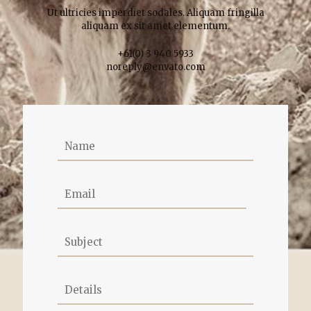
Ut ultricies imperdiet sodales. Aliquam fringilla
aliquam ex sit amet elementum.
+61(0) 3 940 5933
noreply@envato.com