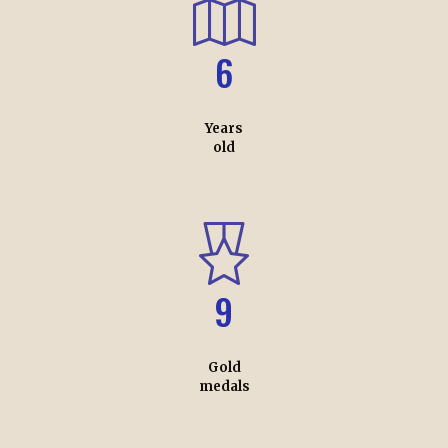
6
Years
old
9
Gold
medals