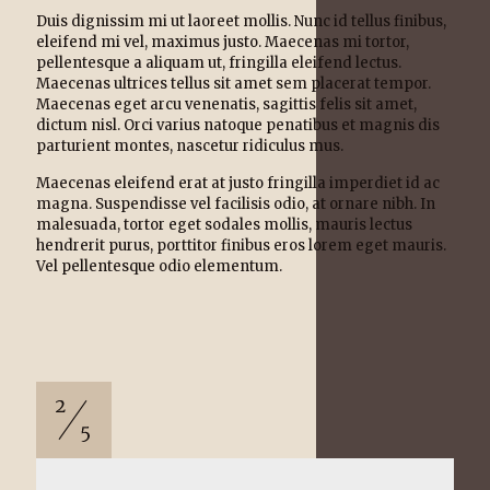
Duis dignissim mi ut laoreet mollis. Nunc id tellus finibus,
eleifend mi vel, maximus justo. Maecenas mi tortor,
pellentesque a aliquam ut, fringilla eleifend lectus.
Maecenas ultrices tellus sit amet sem placerat tempor.
Maecenas eget arcu venenatis, sagittis felis sit amet,
dictum nisl. Orci varius natoque penatibus et magnis dis
parturient montes, nascetur ridiculus mus.
Maecenas eleifend erat at justo fringilla imperdiet id ac
magna. Suspendisse vel facilisis odio, at ornare nibh. In
malesuada, tortor eget sodales mollis, mauris lectus
hendrerit purus, porttitor finibus eros lorem eget mauris.
Vel pellentesque odio elementum.