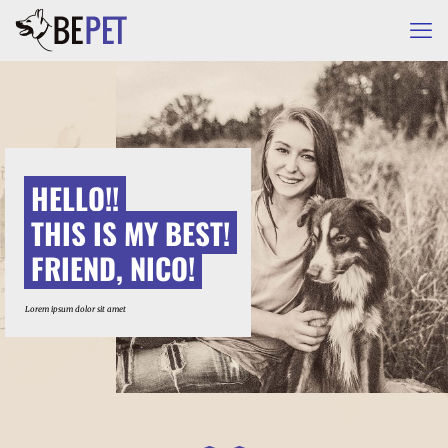
HELLO!!
THIS IS MY BEST!
FRIEND, NICO!
Lorem ipsum dolor sit amet