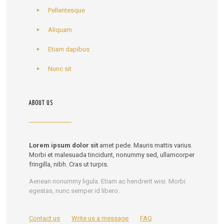
Pellentesque
Aliquam
Etiam dapibus
Nunc sit
ABOUT US
Lorem ipsum dolor sit
amet pede. Mauris mattis varius.
Morbi et malesuada tincidunt, nonummy sed, ullamcorper
fringilla, nibh. Cras ut turpis.
Aenean nonummy ligula. Etiam ac hendrerit wisi. Morbi
egestas, nunc semper id libero.
Contact us
Write us a message
FAQ