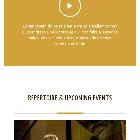
Lorem ipsum dolor sit amet enim. Etiam ullamcorper.
Suspendisse a pellentesque dui, non felis. Maecenas
malesuada elit lectus felis, malesuada ultricies.
Curabitur et ligula.
REPERTOIRE & UPCOMING EVENTS