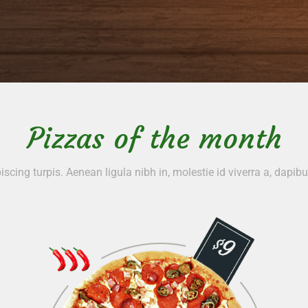
Pizzas of the month
iscing turpis. Aenean ligula nibh in, molestie id viverra a, dapibu