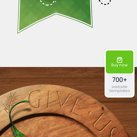
Buy now
700+
website
templates