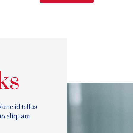
ks
Nunc id tellus
sto aliquam