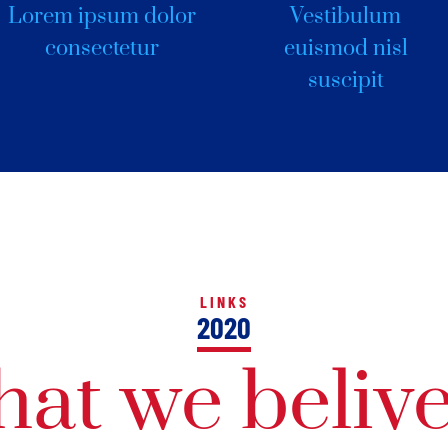
Lorem ipsum dolor
Vestibulum
consectetur
euismod nisl
suscipit
LINKS
2020
at we belive