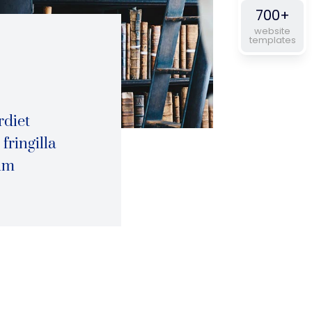
700+
website
templates
rdiet
fringilla
um