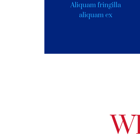
Aliquam fringilla
aliquam ex
Wh