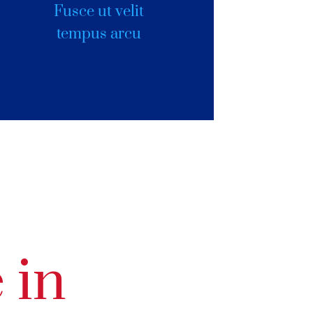
Fusce ut velit
tempus arcu
 in