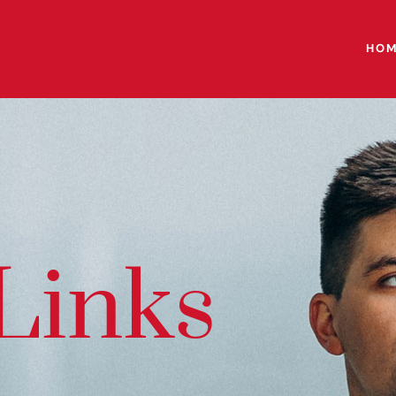
HO
Links