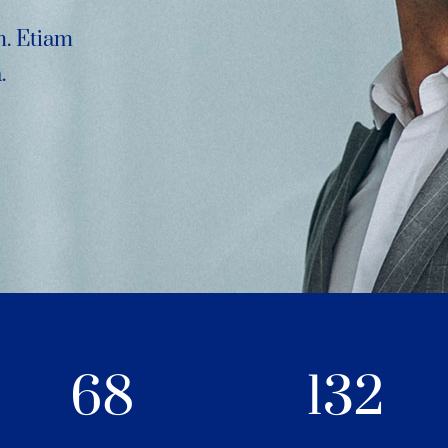
m. Etiam
.
68
132