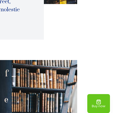
reet,
molestie
Buy now