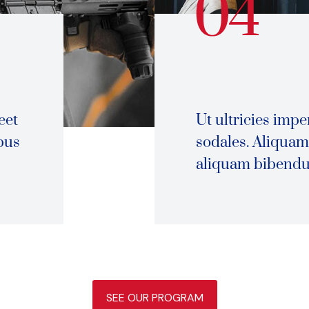
eet
Ut ultricies impe
ibus
sodales. Aliquam 
aliquam bibend
SEE OUR PROGRAM