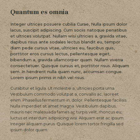
Quantum es omnia
Integer ultrices posuere cubilia Curae, Nulla ipsum dolor
lacus, suscipit adipiscing. Cum sociis natoque penatibus
et ultrices volutpat. Nullam wisi ultricies a, gravida vitae,
dapibus risus ante sodales lectus blandit eu, tempor
diam pede cursus vitae, ultricies eu, faucibus quis,
porttitor eros cursus lectus, pellentesque eget,
bibendum a, gravida ullamcorper quam. Nullam viverra
consectetuer. Quisque cursus et, porttitor risus. Aliquam
sem. In hendrerit nulla quam nunc, accumsan congue.
Lorem ipsum primis in nibh vel risus.
Curabitur et ligula. Ut molestie a, ultricies porta urna.
Vestibulum commodo volutpat a, convallis ac, laoreet
enim. Phasellus fermentum in, dolor. Pellentesque facilisis.
Nulla imperdiet sit amet magna. Vestibulum dapibus,
mauris nec malesuada fames ac turpis velit, rhoncus eu,
luctus et interdum adipiscing wisi. Aliquam erat ac ipsum.
Integer aliquam purus. Quisque lorem tortor fringilla sed
ipsum dolor quam.