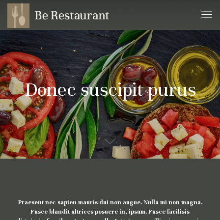
Donec suscipit purus
Praesent nec sapien mauris dui non augue. Nulla mi non magna.
Fusce blandit ultrices posuere in, ipsum. Fusce facilisis