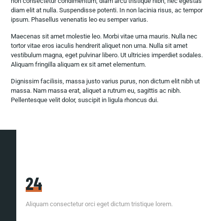
non consectetur condimentum, diam arcu tristique nibh, nec egestas
diam elit at nulla. Suspendisse potenti. In non lacinia risus, ac tempor
ipsum. Phasellus venenatis leo eu semper varius.
Maecenas sit amet molestie leo. Morbi vitae urna mauris. Nulla nec
tortor vitae eros iaculis hendrerit aliquet non urna. Nulla sit amet
vestibulum magna, eget pulvinar libero. Ut ultricies imperdiet sodales.
Aliquam fringilla aliquam ex sit amet elementum.
Dignissim facilisis, massa justo varius purus, non dictum elit nibh ut
massa. Nam massa erat, aliquet a rutrum eu, sagittis ac nibh.
Pellentesque velit dolor, suscipit in ligula rhoncus dui.
24
Aliquam consectetur orci eget dictum tristique lorem.