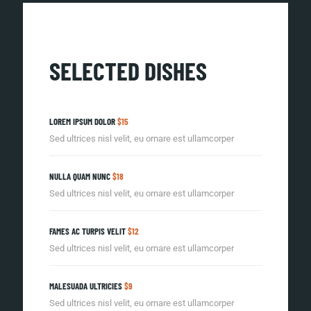
SELECTED DISHES
LOREM IPSUM DOLOR
$15
Sed ultrices nisl velit, eu ornare est ullamcorper
NULLA QUAM NUNC
$18
Sed ultrices nisl velit, eu ornare est ullamcorper
FAMES AC TURPIS VELIT
$12
Sed ultrices nisl velit, eu ornare est ullamcorper
MALESUADA ULTRICIES
$9
Sed ultrices nisl velit, eu ornare est ullamcorper