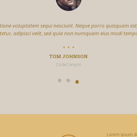
atione voluptatem sequi nesciunt. Neque porro quisquam est
ctetur, adipisci velit, sed quia non numquam eius modi tempo
TOM JOHNSON
CodeCanyon
Lorem ipsum dol