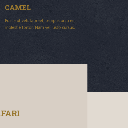
CAMEL
Fusce ut velit laoreet, tempus arcu eu,
molestie tortor. Nam vel justo cursus.
FARI