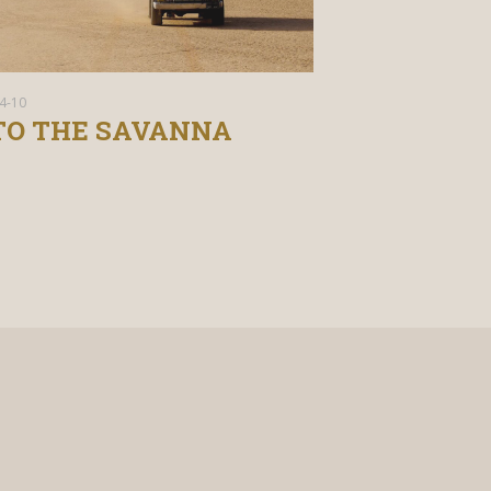
4-10
2019-04-10
TURE 101
THE DESER