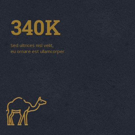
340
K
Sed ultrices nisl velit,
eu ornare est ullamcorper.