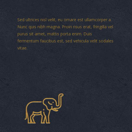
Sed ultrices nisl velit, eu ornare est ullamcorper a.
Nunc quis nibh magna. Proin risus erat, fringilla vel
purus sit amet, mattis porta enim. Duis
fermentum faucibus est, sed vehicula velit sodales
vitae.