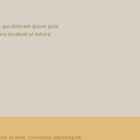
, qui dolorem ipsum quia
Magni
ra incidunt ut labore.
dol
or sit amet, consectetur adipisicing elit,