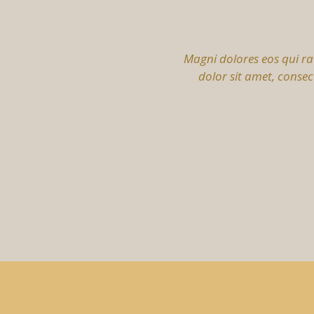
m quia
Magni dolores eos qui r
. Lorem
dolor sit amet, conse