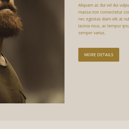
Aliquam ac dui vel dui vul
massa non consectetur con
nec egestas diam elit at nu
lacinia risus, ac tempor ip
semper varius.
MORE DETAILS