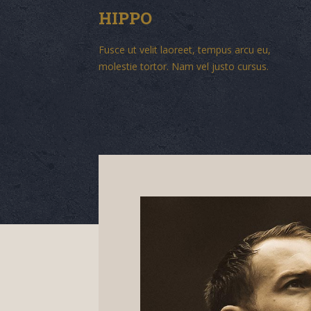
HIPPO
Fusce ut velit laoreet, tempus arcu eu,
molestie tortor. Nam vel justo cursus.