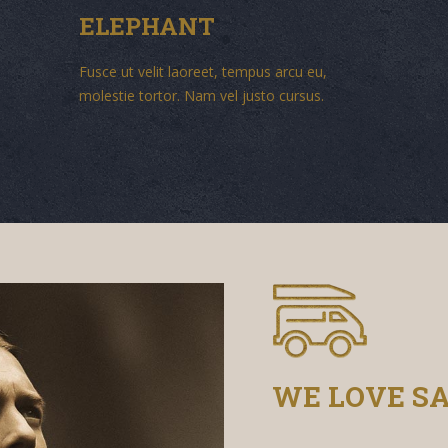
ELEPHANT
Fusce ut velit laoreet, tempus arcu eu,
molestie tortor. Nam vel justo cursus.
WE LOVE SA