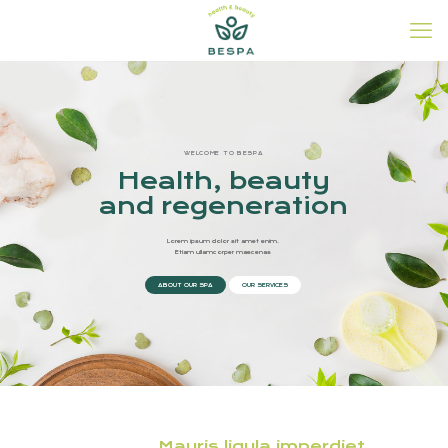
WELCOME TO BESPA
Health, beauty
and regeneration
Lorem ipsum dolor sit amet enim.
Etiam ullamcorper maecenas
ABOUT OUR SPA
OUR SERVICES
Mauris ligula imperdiet