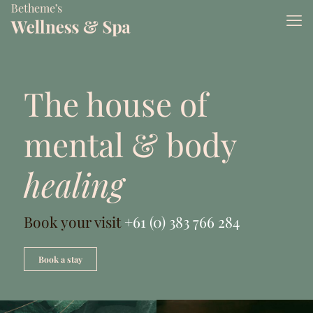
The house of
mental & body
healing
Book your visit
+61 (0) 383 766 284
Book a stay