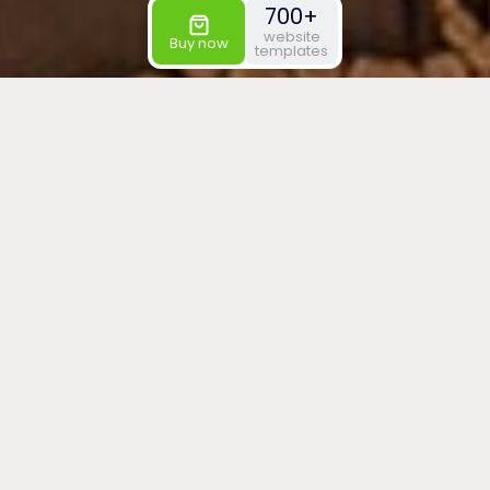
700+
website
Buy now
templates