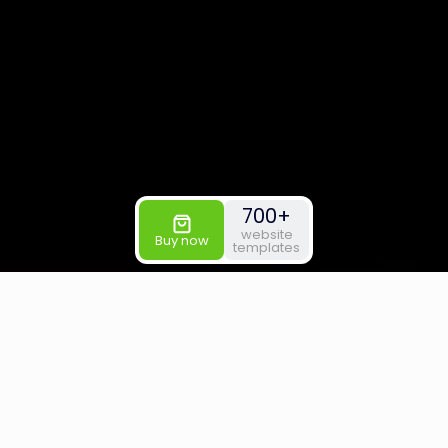
700+
website
Buy now
templates