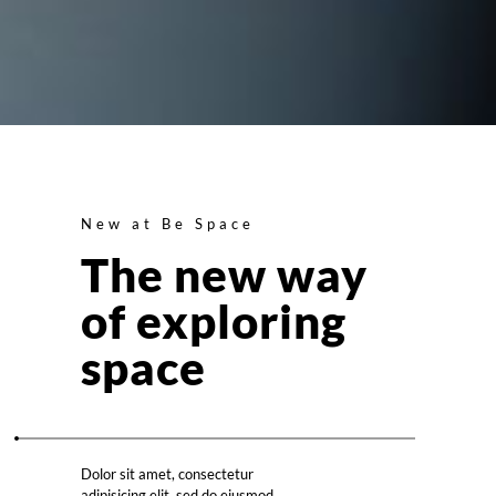
New at Be Space
The new way
of exploring
space
Dolor sit amet, consectetur
adipisicing elit, sed do eiusmod