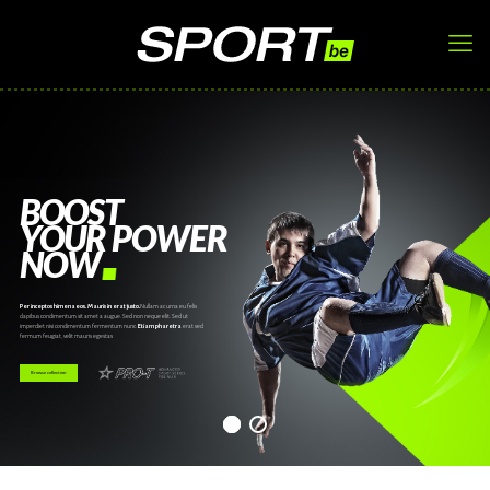
BOOST
YOUR POWER
NOW
Per inceptos himenaeos. Mauris in erat justo.
Nullam ac urna eu felis
dapibus condimentum sit amet a augue. Sed non neque elit. Sed ut
imperdiet nisi condimentum fermentum nunc.
Etiam pharetra
erat sed
fermum feugiat, velit mauris egestas
Browse collection