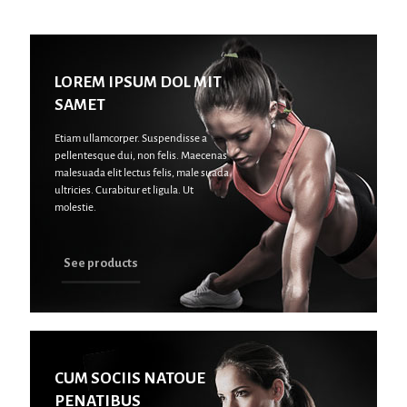
LOREM IPSUM DOL MIT
SAMET
Etiam ullamcorper. Suspendisse a
pellentesque dui, non felis. Maecenas
malesuada elit lectus felis, male suada
ultricies. Curabitur et ligula. Ut
molestie.
See products
CUM SOCIIS NATOUE
PENATIBUS