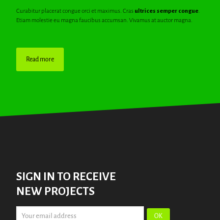
Curabitur placerat congue orci et maximus. Cras
ultrices semper congue
.
Etiam molestie eu magna faucibus accumsan. Vivamus at auctor magna.
Read more
SIGN IN TO RECEIVE
NEW PROJECTS