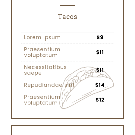
Tacos
Lorem Ipsum
$9
Praesentium
$11
voluptatum
Necessitatibus
$11
saepe
Repudiandae sint
$14
Praesentium
$12
voluptatum