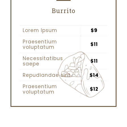
Burrito
Lorem Ipsum
$9
Praesentium
$11
voluptatum
Necessitatibus
$11
saepe
Repudiandae sint
$14
Praesentium
$12
voluptatum