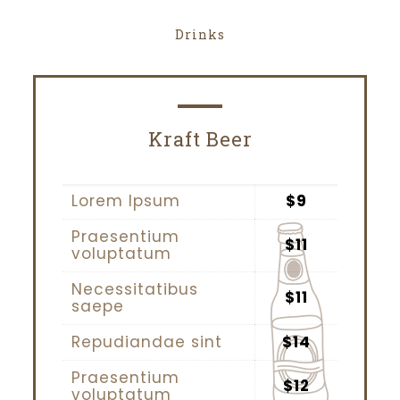
Drinks
Kraft Beer
Lorem Ipsum
$9
Praesentium
$11
voluptatum
Necessitatibus
$11
saepe
Repudiandae sint
$14
Praesentium
$12
voluptatum