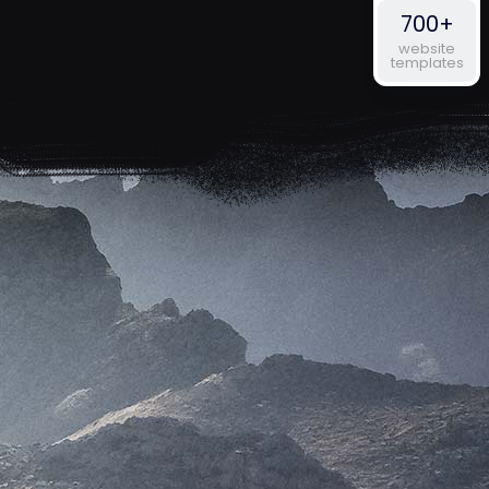
700+
website
templates