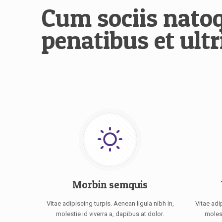
Cum sociis nato
penatibus et ultr
Morbin semquis
Vitae adipiscing turpis. Aenean ligula nibh in,
Vitae adi
molestie id viverra a, dapibus at dolor.
molest