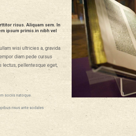
ttitor risus. Aliquam sem. In
m ipsum primis in nibh vel
llam wisi ultricies a, gravida
, tempor diam pede cursus
us lectus, pellentesque eget,
m sociis natoque
pibus risus ante sodales