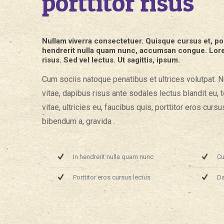
porttitor risus
Nullam viverra consectetuer. Quisque cursus et, por
hendrerit nulla quam nunc, accumsan congue. Lore
risus. Sed vel lectus. Ut sagittis, ipsum.
Cum sociis natoque penatibus et ultrices volutpat. Nu
vitae, dapibus risus ante sodales lectus blandit eu
vitae, ultricies eu, faucibus quis, porttitor eros curs
bibendum a, gravida .
In hendrerit nulla quam nunc
Cu
Porttitor eros cursus lectus
Da