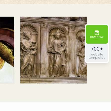
Buy now
700+
website
templates