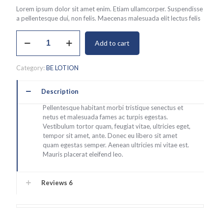
4.17
out
Lorem ipsum dolor sit amet enim. Etiam ullamcorper. Suspendisse
of 5
a pellentesque dui, non felis. Maecenas malesuada elit lectus felis
based
on
customer
Ninja
ratings
Add to cart
Silhouette
quantity
Category:
BE LOTION
Description
Pellentesque habitant morbi tristique senectus et
netus et malesuada fames ac turpis egestas.
Vestibulum tortor quam, feugiat vitae, ultricies eget,
tempor sit amet, ante. Donec eu libero sit amet
quam egestas semper. Aenean ultricies mi vitae est.
Mauris placerat eleifend leo.
Reviews
6