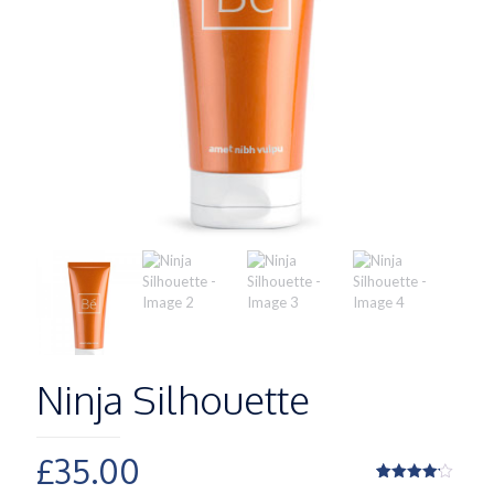
Ninja Silhouette
£
35.00
Rated
6