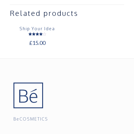
Related products
Ship Your Idea
Rated
£
15.00
4.00
out of 5
BeCOSMETICS