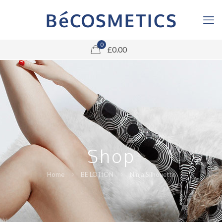
0
£0.00
Shop
Home
BE LOTION
Ninja Silhouette