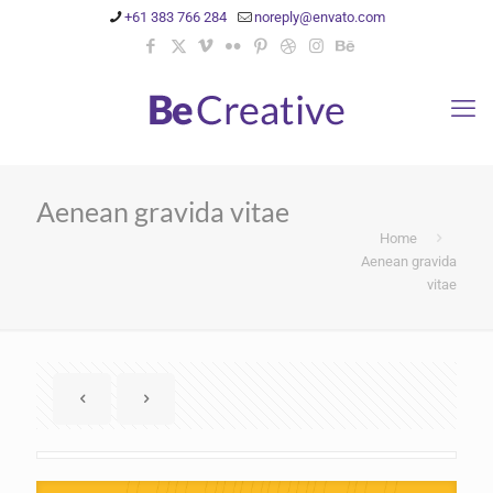
+61 383 766 284
noreply@envato.com
Doctor 2
Marathon 2
Aenean gravida vitae
Home
Aenean gravida
vitae