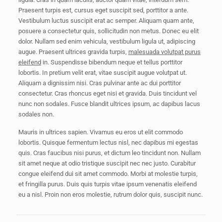
Praesent turpis est, cursus eget suscipit sed, porttitor a ante.
Vestibulum luctus suscipit erat ac semper. Aliquam quam ante,
posuere a consectetur quis, sollicitudin non metus. Donec eu elit
dolor. Nullam sed enim vehicula, vestibulum ligula ut, adipiscing
augue. Praesent ultrices gravida turpis,
malesuada volutpat purus
eleifend
in. Suspendisse bibendum neque et tellus porttitor
lobortis. In pretium velit erat, vitae suscipit augue volutpat ut.
Aliquam a dignissim nisi. Cras pulvinar ante ac dui porttitor
consectetur. Cras rhoncus eget nisi et gravida. Duis tincidunt vel
nunc non sodales. Fusce blandit ultrices ipsum, ac dapibus lacus
sodales non.
Mauris in ultrices sapien. Vivamus eu eros ut elit commodo
lobortis. Quisque fermentum lectus nisl, nec dapibus mi egestas
quis. Cras faucibus nisi purus, et dictum leo tincidunt non. Nullam
sit amet neque at odio tristique suscipit nec nec justo. Curabitur
congue eleifend dui sit amet commodo. Morbi at molestie turpis,
et fringilla purus. Duis quis turpis vitae ipsum venenatis eleifend
eu a nisl. Proin non eros molestie, rutrum dolor quis, suscipit nunc.