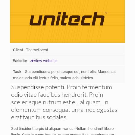
Shoes 2
Press 2
Client
Themeforest
Website
View website
Task
Suspendisse a pellentesque dui, non felis. Maecenas
malesuada elit lectus felis, malesuada ultricies.
Suspendisse potenti. Proin fermentum
odio vitae faucibus hendrerit. Proin
scelerisque rutrum est eu aliquam. In
elementum consequat urna, nec egestas
Clothing 3
Martial Arts
erat faucibus sodales.
Sed tincidunt turpis id aliquam varius. Nullam hendrerit libero
ligula. Cras in quam iaculis, auctor quam vitae, interdum sem.