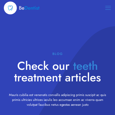
BLOG
Check our
teeth
treatment articles
Mauris cubilia est venenatis convallis adipiscing primis suscipit ac quis
primis ultricies ultrices iaculis leo accumsan enim ac viverra quam
volutpat faucibus netus egestas aenean justo