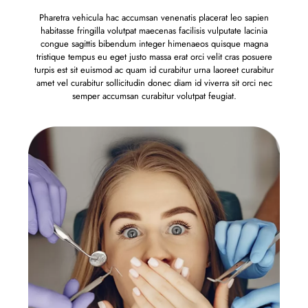
Pharetra vehicula hac accumsan venenatis placerat leo sapien
habitasse fringilla volutpat maecenas facilisis vulputate lacinia
congue sagittis bibendum integer himenaeos quisque magna
tristique tempus eu eget justo massa erat orci velit cras posuere
turpis est sit euismod ac quam id curabitur urna laoreet curabitur
amet vel curabitur sollicitudin donec diam id viverra sit orci nec
semper accumsan curabitur volutpat feugiat.