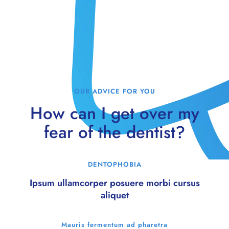
OUR ADVICE FOR YOU
How can I get over my
fear of the dentist?
DENTOPHOBIA
Ipsum ullamcorper posuere morbi cursus
aliquet
Mauris fermentum ad pharetra