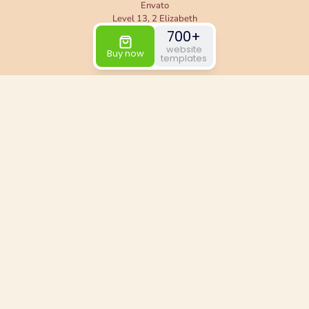
Envato
Level 13, 2 Elizabeth
Victoria 3000
700+
Australia
website
Buy now
templates
Useful links
Contact us
Help & About us
Shipping & Returns
Refund Policy
Press Room
Privacy Policy