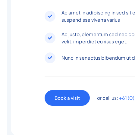
Ac amet in adipiscing in sed sit
suspendisse viverra varius
Ac justo, elementum sed nec c
velit, imperdiet eu risus eget.
Nunc in senectus bibendum ut 
or call us:
+61 (0
Book a visit