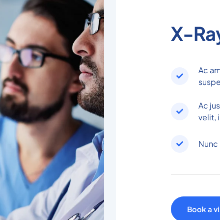
X-Ra
Ac am
suspe
Ac ju
velit,
Nunc 
Book a vi