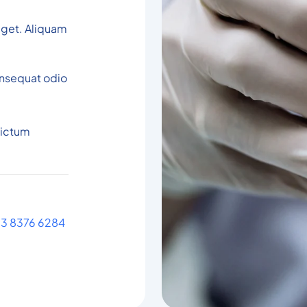
 eget. Aliquam
onsequat odio
dictum
) 3 8376 6284