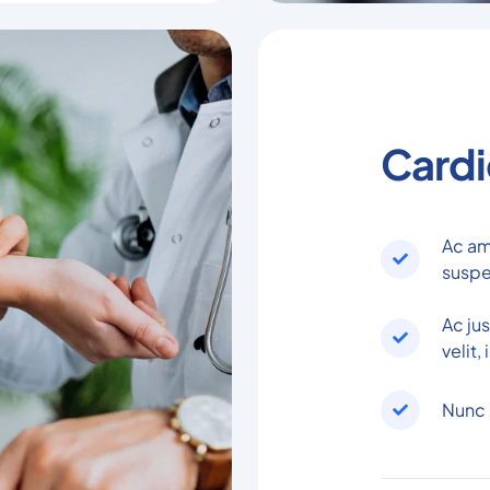
Cardi
Ac am
suspe
Ac ju
velit,
Nunc 