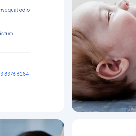
onsequat odio
dictum
) 3 8376 6284