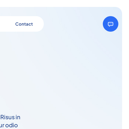
Contact
 Risus in
ur odio