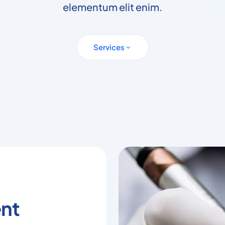
elementum elit enim.
Services
nt