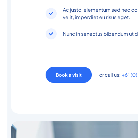
Ac justo, elementum sed nec c
velit, imperdiet eu risus eget.
Nunc in senectus bibendum ut 
or call us:
+61 (0
Book a visit