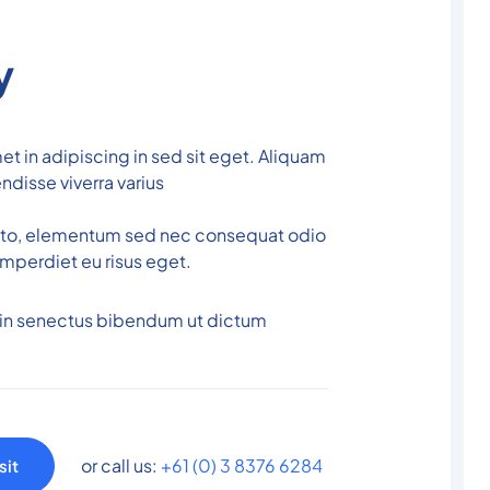
y
et in adipiscing in sed sit eget. Aliquam
ndisse viverra varius
sto, elementum sed nec consequat odio
 imperdiet eu risus eget.
in senectus bibendum ut dictum
or call us:
+61 (0) 3 8376 6284
sit