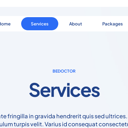
Home
Services
About
Packages
BEDOCTOR
Services
e fringilla in gravida hendrerit quis sed ultrices.
ulum turpis velit. Varius id consequat consectet