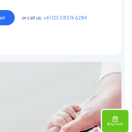
or call us:
+61 (0) 3 8376 6284
sit
Buy now