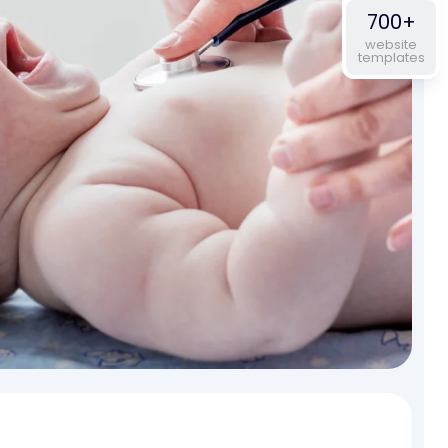
700+
website
templates