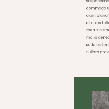
suspendisse
commodo ull
diam blandi
ultricies tel
metus nisi s
mollis aene
sodales tort
nullam gravi