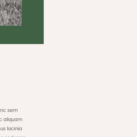
nunc sem
c aliquam
us lacinia