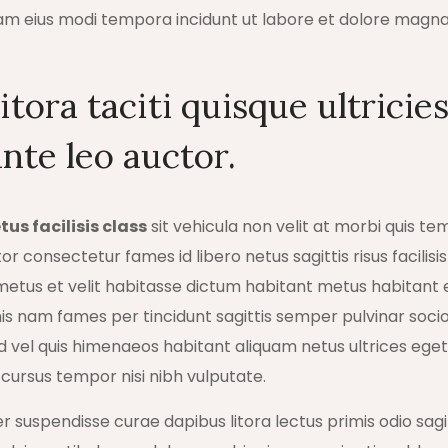
m eius modi tempora incidunt ut labore et dolore mag
tora taciti quisque ultricies
nte leo auctor.
us facilisis class
sit vehicula non velit at morbi quis te
r consectetur fames id libero netus sagittis risus facilisi
tus et velit habitasse dictum habitant metus habitant e
mis nam fames per tincidunt sagittis semper pulvinar soci
is id vel quis himenaeos habitant aliquam netus ultrices eget
ursus tempor nisi nibh vulputate.
r suspendisse curae dapibus litora lectus primis odio sagi