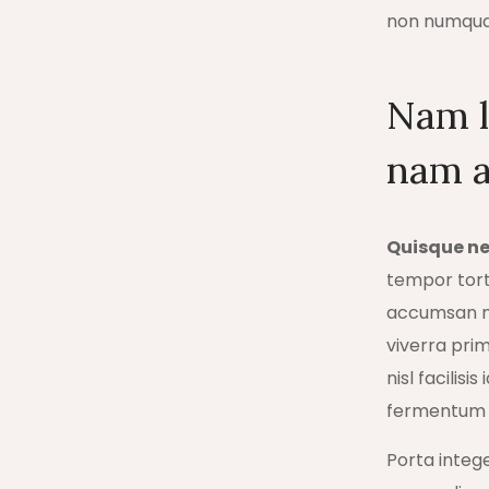
non numqua
Nam li
nam a
Quisque net
tempor torto
accumsan me
viverra pri
nisl facilis
fermentum c
Porta intege