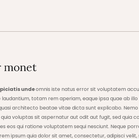
r monet
spiciatis unde
omnis iste natus error sit voluptatem acc
laudantium, totam rem aperiam, eaque ipsa quae ab illo
t quasi architecto beatae vitae dicta sunt explicabo. Nem
uia voluptas sit aspernatur aut odit aut fugit, sed quia 
es eos qui ratione voluptatem sequi nesciunt. Neque por
orem ipsum quia dolor sit amet, consectetur, adipisci velit,