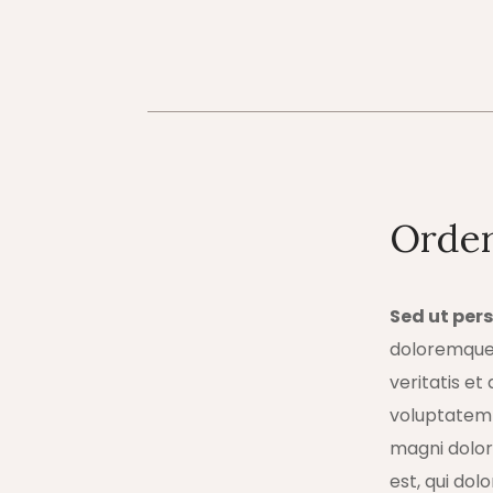
Orde
Sed ut per
doloremque 
veritatis e
voluptatem q
magni dolor
est, qui dol