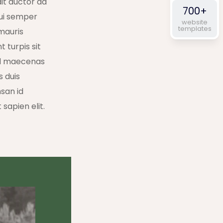
it auctor ad
700+
ui semper
website
templates
mauris
t turpis sit
 ad maecenas
s duis
msan id
 sapien elit.