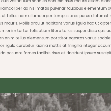
 duis vestibulum sodales conubia risus mauris etiam bland
amcorper ad nisl mattis pulvinar faucibus elementum d
t ut tellus nam ullamcorper tempus cras purus dictumst 
lus mauris. Mollis arcu ut habitant varius ligula hac ut apten
em enim tortor felis etiam litora tellus suspendisse quis
an enim tellus elementum porttitor egestas varius sodale
or ligula curabitur lacinia mattis at fringilla integer accu
da posuere fames facilisis risus et tincidunt ipsum suscipit