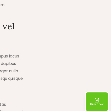
nam
 vel
mpus lacus
s dapibus
get nulla
osqu quisque
ttis
Buy now