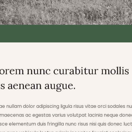
lorem nunc curabitur mollis
s aenean augue.
 nullam dolor adipiscing ligula risus vitae orci sodales 
 maecenas ac egestas varius volutpat lacinia neque done
sce elementum duis fringilla nunc risus nisi quis donec luct