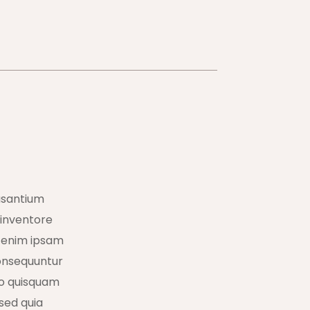
usantium
 inventore
o enim ipsam
consequuntur
ro quisquam
 sed quia