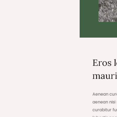
Eros 
mauri
Aenean curae
aenean nisi
curabitur fu