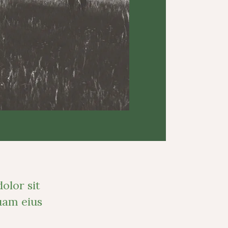
olor sit
uam eius