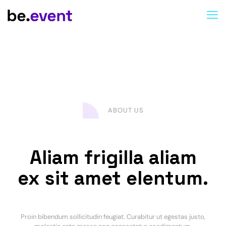
ABOUT US
Aliam frigilla aliam
ex sit amet elentum.
Proin bibendum sollicitudin feugiat. Curabitur ut egestas justo,