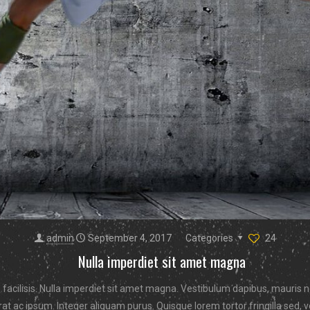
admin
September 4, 2017
Categories
24
Nulla imperdiet sit amet magna
 facilisis. Nulla imperdiet sit amet magna. Vestibulum dapibus, mauris 
rat ac ipsum. Integer aliquam purus. Quisque lorem tortor fringilla sed, 