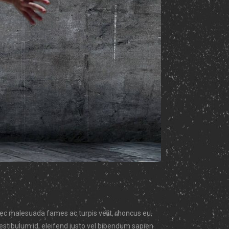
nec malesuada fames ac turpis velit, rhoncus eu,
vestibulum id, eleifend justo vel bibendum sapien