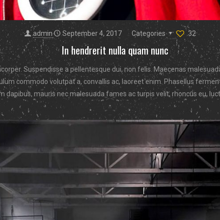
admin
September 4, 2017
Categories
32
In hendrerit nulla quam nunc
orper. Suspendisse a pellentesque dui, non felis. Maecenas malesuada eli
tibulum commodo volutpat a, convallis ac, laoreet enim. Phasellus fermentu
 dapibus, mauris nec malesuada fames ac turpis velit, rhoncus eu, luctu