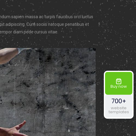
bendum sapien massa ac turpis faucibus orci luctus
cipit adipiscing. Cum sociis natoque penatibus et
, tempor diam pede cursus vitae.
Buy now
700+
website
templates