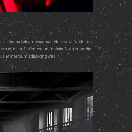
t lectus felis, malesuada ultricies. Curabitur et
m in, dolor. Pellentesque facilisis. Nulla imperdiet
s et interdum adipiscing wisi.