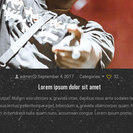
admin
September 4, 2017
Categories
32
Lorem ipsum dolor sit amet
tpat. Nullam wisi ultricies a, gravida vitae, dapibus risus ante sodales 
 cursus lectus, pellentesque eget, bibendum a, gravida ullamcorper quam. 
m. In hendrerit nulla quam nunc, accumsan congue. Lorem ipsum primis in 