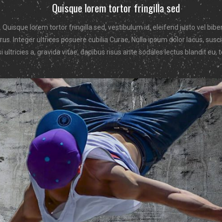
Quisque lorem tortor fringilla sed
Quisque lorem tortor fringilla sed, vestibulum id, eleifend justo vel bi
urus. Integer ultrices posuere cubilia Curae, Nulla ipsum dolor lacus, sus
si ultricies a, gravida vitae, dapibus risus ante sodales lectus blandit eu