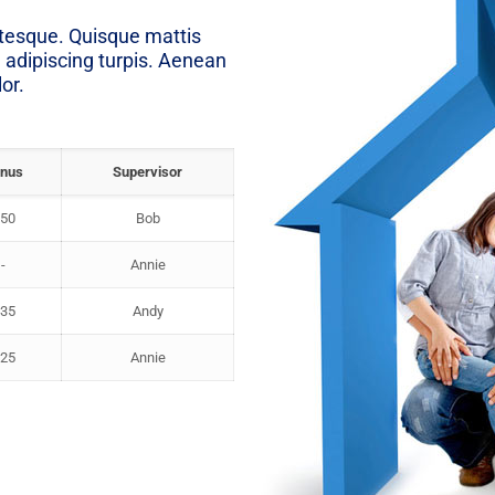
ntesque. Quisque mattis
 adipiscing turpis. Aenean
lor.
nus
Supervisor
50
Bob
-
Annie
35
Andy
25
Annie