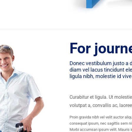
For journ
Donec vestibulum justo a d
diam vel lacus tincidunt e
ligula nibh, molestie id vive
Curabitur et ligula. Ut molest
volutpat a, convallis ac, laore
Proin gravida nibh vel velit auctor ali
consequat ipsum, nec sagittis sem nibh
Morbi accumsan ipsum velit. Mauris in