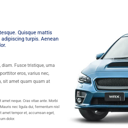
ntesque. Quisque mattis
 adipiscing turpis. Aenean
lor.
, diam. Fusce tristique, urna
porttitor eros, varius nec,
em, sit amet quam quam at
t amet neque. Cras vitae ante. Morbi
 Mauris nec ligula dui, fermentum nisl
 sit amet tempor et, accumsan eget,
um dolor.