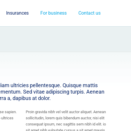
Insurances
For business
Contact us
iam ultricies pellentesque. Quisque mattis
lementum. Sed vitae adipiscing turpis. Aenean
rra a, dapibus at dolor.
se sapien.
Proin gravida nibh vel velit auctor aliquet. Aenean
 ultrices
sollicitudin, lorem quis bibendum auctor, nisi elit
consequat ipsum, nec sagittis sem nibh id elit. io
sit amet nibh vulputate cursus a sit amet mauris.