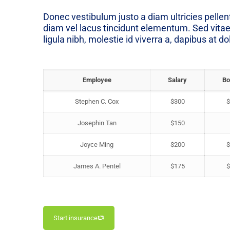
Donec vestibulum justo a diam ultricies pelle
diam vel lacus tincidunt elementum. Sed vitae
ligula nibh, molestie id viverra a, dapibus at do
Employee
Salary
Bo
Stephen C. Cox
$300
$
Josephin Tan
$150
Joyce Ming
$200
$
James A. Pentel
$175
$
Start insurance