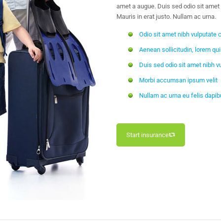
amet a augue. Duis sed odio sit amet
Mauris in erat justo. Nullam ac urna.
Odio sit amet nibh vulputate 
Aenean sollicitudin, lorem q
Duis sed odio sit amet nibh v
Morbi accumsan ipsum velit
Nullam ac urna eu felis dap
Start insurance