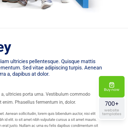
ey
iam ultricies pellentesque. Quisque mattis
lementum. Sed vitae adipiscing turpis. Aenean
rra a, dapibus at dolor.
Buy now
ie a, ultricies porta urna. Vestibulum commodo
et enim. Phasellus fermentum in, dolor.
700+
website
templates
quet. Aenean sollicitudin, lorem quis bibendum auctor, nisi elit
 id elit. io sit amet nibh vulputate cursus a sit amet mauris.
 erat justo. Nullam ac urna eu felis dapibus condimentum sit