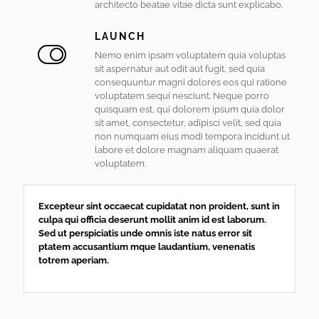
architecto beatae vitae dicta sunt explicabo.
LAUNCH
Nemo enim ipsam voluptatem quia voluptas
sit aspernatur aut odit aut fugit, sed quia
consequuntur magni dolores eos qui ratione
voluptatem sequi nesciunt. Neque porro
quisquam est, qui dolorem ipsum quia dolor
sit amet, consectetur, adipisci velit, sed quia
non numquam eius modi tempora incidunt ut
labore et dolore magnam aliquam quaerat
voluptatem.
Excepteur sint occaecat cupidatat non proident, sunt in
culpa qui officia deserunt mollit anim id est laborum.
Sed ut perspiciatis unde omnis iste natus error sit
ptatem accusantium mque laudantium, venenatis
totrem aperiam.