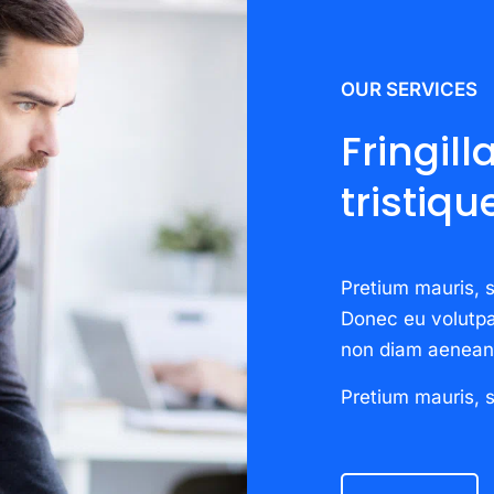
OUR SERVICES
Fringill
tristiqu
Pretium mauris, sit
Donec eu volutpa
non diam aenean
Pretium mauris, sit