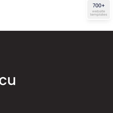
700+
website
templates
rcu