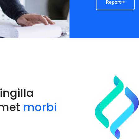
Report
ingilla
amet
morbi