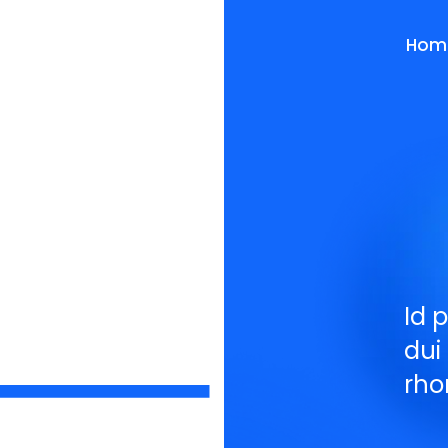
Hom
Id 
dui
rho