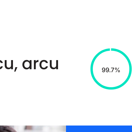
rcu, arcu
99.7%