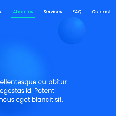
e
About us
Services
FAQ
Contact
pellentesque curabitur
 egestas id. Potenti
ncus eget blandit sit.