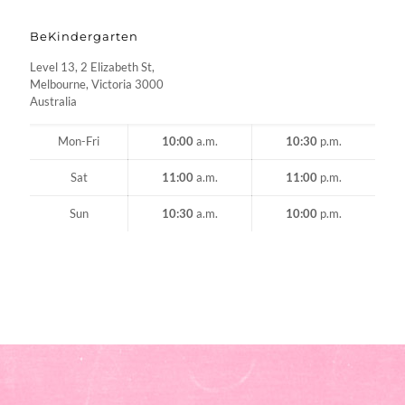
BeKindergarten
Level 13, 2 Elizabeth St,
Melbourne, Victoria 3000
Australia
Mon-Fri
10:00
a.m.
10:30
p.m.
Sat
11:00
a.m.
11:00
p.m.
Sun
10:30
a.m.
10:00
p.m.