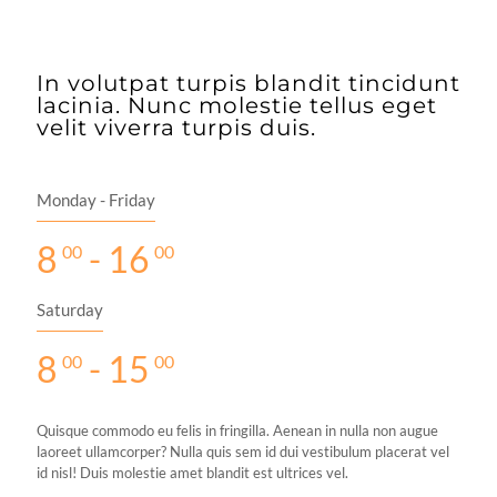
In volutpat turpis blandit tincidunt
lacinia. Nunc molestie tellus eget
velit viverra turpis duis.
Monday - Friday
8
- 16
00
00
Saturday
8
- 15
00
00
Quisque commodo eu felis in fringilla. Aenean in nulla non augue
laoreet ullamcorper? Nulla quis sem id dui vestibulum placerat vel
id nisl! Duis molestie amet blandit est ultrices vel.