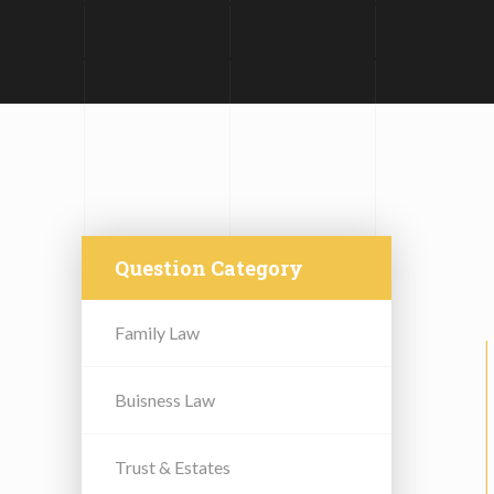
Question Category
Family Law
Buisness Law
Trust & Estates