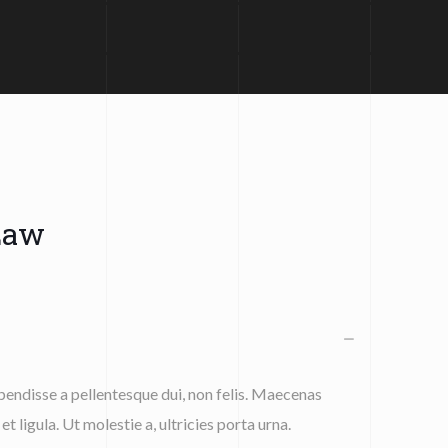
Law
endisse a pellentesque dui, non felis. Maecenas
et ligula. Ut molestie a, ultricies porta urna.