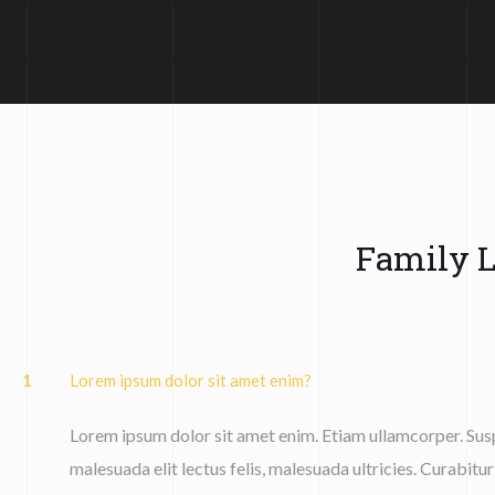
Family 
1
Lorem ipsum dolor sit amet enim?
Lorem ipsum dolor sit amet enim. Etiam ullamcorper. Susp
malesuada elit lectus felis, malesuada ultricies. Curabitur 