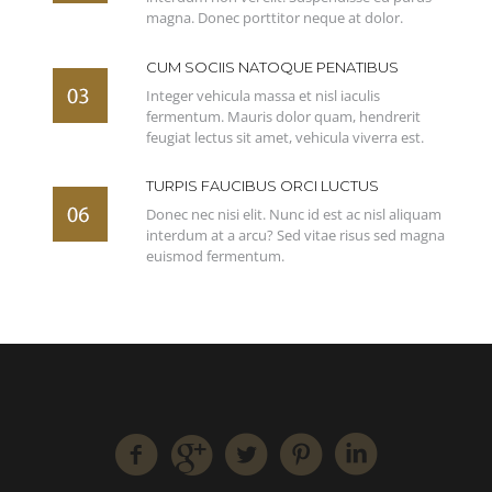
magna. Donec porttitor neque at dolor.
CUM SOCIIS NATOQUE PENATIBUS
Integer vehicula massa et nisl iaculis
fermentum. Mauris dolor quam, hendrerit
feugiat lectus sit amet, vehicula viverra est.
TURPIS FAUCIBUS ORCI LUCTUS
Donec nec nisi elit. Nunc id est ac nisl aliquam
interdum at a arcu? Sed vitae risus sed magna
euismod fermentum.