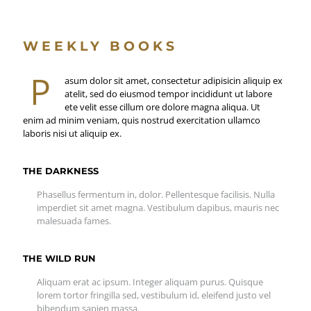
WEEKLY BOOKS
P
asum dolor sit amet, consectetur adipisicin aliquip ex
atelit, sed do eiusmod tempor incididunt ut labore
ete velit esse cillum ore dolore magna aliqua. Ut
enim ad minim veniam, quis nostrud exercitation ullamco
laboris nisi ut aliquip ex.
THE DARKNESS
Phasellus fermentum in, dolor. Pellentesque facilisis. Nulla
imperdiet sit amet magna. Vestibulum dapibus, mauris nec
malesuada fames.
THE WILD RUN
Aliquam erat ac ipsum. Integer aliquam purus. Quisque
lorem tortor fringilla sed, vestibulum id, eleifend justo vel
bibendum sapien massa.