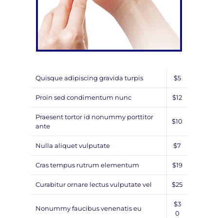
Quisque adipiscing gravida turpis
$5
Proin sed condimentum nunc
$12
Praesent tortor id nonummy porttitor
$10
ante
Nulla aliquet vulputate
$7
Cras tempus rutrum elementum
$19
Curabitur ornare lectus vulputate vel
$25
$3
Nonummy faucibus venenatis eu
0