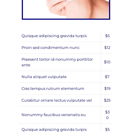
Quisque adipiscing gravida turpis
$5
Proin sed condimentum nunc
$12
Praesent tortor id nonummy porttitor
$10
ante
Nulla aliquet vulputate
$7
Cras tempus rutrum elementum
$19
Curabitur ornare lectus vulputate vel
$25
$3
Nonummy faucibus venenatis eu
0
Quisque adipiscing gravida turpis
$5