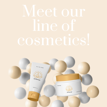
Meet our
line of
cosmetics!