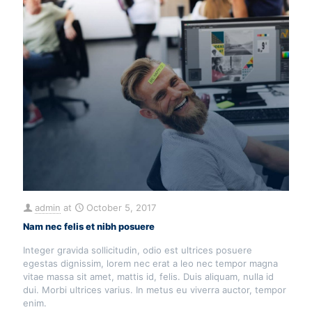
admin
at
October 5, 2017
Nam nec felis et nibh posuere
Integer gravida sollicitudin, odio est ultrices posuere
egestas dignissim, lorem nec erat a leo nec tempor magna
vitae massa sit amet, mattis id, felis. Duis aliquam, nulla id
dui. Morbi ultrices varius. In metus eu viverra auctor, tempor
enim.