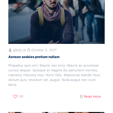
admin
at
October 5, 2017
Aenean sodales pretium nullam
Phasellus quis orci. Mauris nec eros. Mauris ac accumsan
cursus aliquet. Quisque et magnis dis parturient montes,
nascetur ridiculus mus. Nunc felis. Maecenas blandit risus
dictum quis, tincidunt vel, augue. Nulla augue nec nunc
lacus.
92
Read more