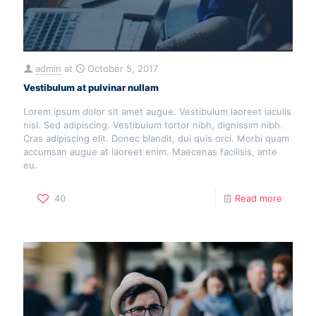
admin
at
October 5, 2017
Vestibulum at pulvinar nullam
Lorem ipsum dolor sit amet augue. Vestibulum laoreet iaculis
nisl. Sed adipiscing. Vestibulum tortor nibh, dignissim nibh.
Cras adipiscing elit. Donec blandit, dui quis orci. Morbi quam
accumsan augue at laoreet enim. Maecenas facilisis, ante
eu.
40
Read more