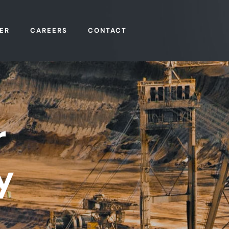
ER
CAREERS
CONTACT
r
y