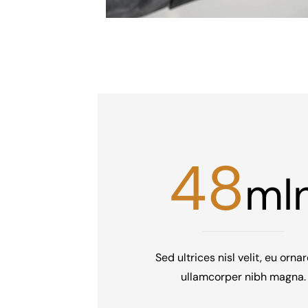
48
ml
Sed ultrices nisl velit, eu orna
ullamcorper nibh magna.