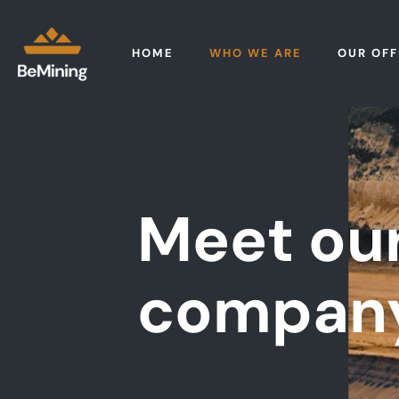
HOME
WHO WE ARE
OUR OFF
Meet ou
compan