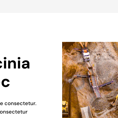
inia
ec
te consectetur.
onsectetur