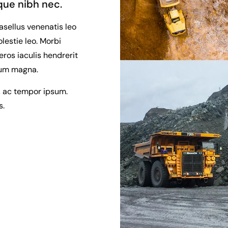
que nibh nec.
asellus venenatis leo
estie leo. Morbi
eros iaculis hendrerit
ulum magna.
s, ac tempor ipsum.
s.