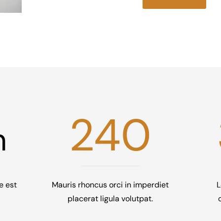
240
n
re est
Mauris rhoncus orci in imperdiet
L
placerat ligula volutpat.