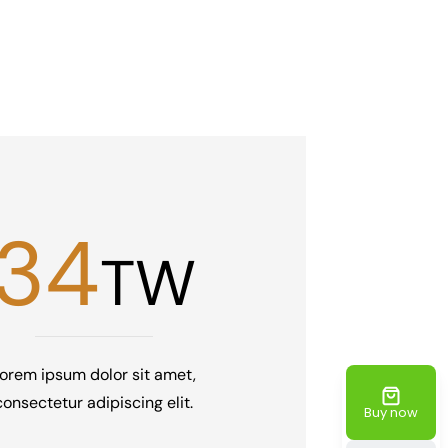
34
TW
orem ipsum dolor sit amet,
consectetur adipiscing elit.
Buy now